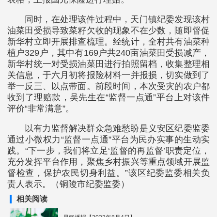
同时，在处理该件过程中，天门镇纪委发现该村
油菜田受损导致菜籽欠收的现象不在少数，随即督促
新华村立即开展排查梳理。经统计，全村共有油菜种
植户329户，其中有169户共240亩油菜田受损减产，
新华村统一对受损油菜田进行拍照留档，收集整理相
关信息，于六月初将报险材料一并报损，切实做到了
举一反三、以点带面。前段时间，本次受灾的农户都
收到了理赔款，吴先生在“监督一点通”平台上对该件
评价“非常满意”。
以有力监督解决群众急难愁盼是义安区纪委监委
通过小微权力“监督一点通”平台为民办实事的生动实
践。“下一步，我们将立足‘监督的再监督’职责定位，
充分发挥平台作用，聚焦乡村振兴等重点领域开展监
督检查，保护农民切身利益。”该区纪委监委相关负
责人表示。（铜陵市纪委监委）
相关阅读