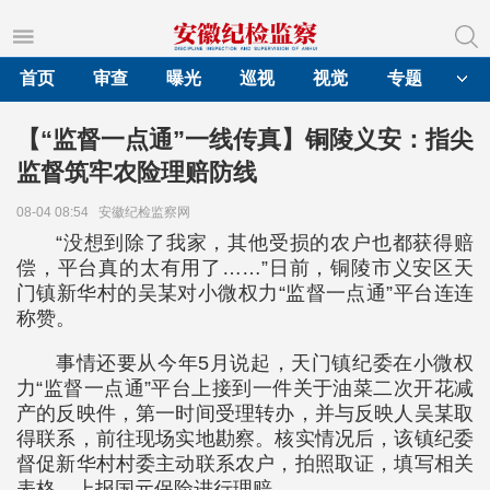
首页
审查
曝光
巡视
视觉
专题
【“监督一点通”一线传真】铜陵义安：指尖
监督筑牢农险理赔防线
08-04 08:54
安徽纪检监察网
“没想到除了我家，其他受损的农户也都获得赔
偿，平台真的太有用了……”日前，铜陵市义安区天
门镇新华村的吴某对小微权力“监督一点通”平台连连
称赞。
事情还要从今年5月说起，天门镇纪委在小微权
力“监督一点通”平台上接到一件关于油菜二次开花减
产的反映件，第一时间受理转办，并与反映人吴某取
得联系，前往现场实地勘察。核实情况后，该镇纪委
督促新华村村委主动联系农户，拍照取证，填写相关
表格，上报国元保险进行理赔。