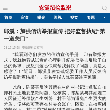
首页
审查
曝光
巡视
视觉
专题
郎溪：加强信访举报宣传 把好监督执纪“第
一道关口”
03-17 15:58
安徽纪检监察网
“我看到你们发放的信访宣传手册上印有举报方
式，我就抱着试试看的心理到县纪委监委去反映了自
己的诉求，没想到这么快就帮我解决了问题，真是太
感谢了！”近日，郎溪县凌笪镇纪委工作人员反馈信
访举报调查结果时，实名举报人陈某某连声道谢。
此前，陈某某反映其所在村的村书记涉嫌私自扣
押村民土地复垦款问题。经核实，陈某某与其妯娌二
人因征迁补偿款产生纠纷，村干部为避免产生更大的
矛盾，便将款项暂存在村委会账户。随后，在核查组
的督促下，村“两委”对该起纠纷进行调解，补偿款很