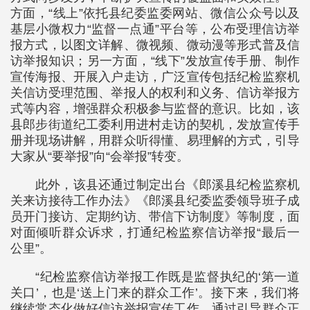
方面，“线上”依托县纪委监委网站、微信公众号以及
基层小微权力“监督一点通”平台等，公布受理信访举
报方式，以图文详解、微视频、微动漫等形式普及信
访举报知识；另一方面，“线下”发放宣传手册、制作
宣传海报、开展入户走访，广泛宣传包括纪检监察机
关信访受理范围、举报人的权利和义务、信访举报方
式等内容，增强群众积极参与监督的意识。比如，该
县郎步街道纪工委利用进村走访的契机，发放宣传手
册并现场讲解，用群众听得懂、易理解的方式，引导
大家从“要举报”向“会举报”转变。
此外，该县还通过制定出台《郎溪县纪检监察机
关来访接待工作办法》《郎溪县纪委监委领导班子成
员开门接访、定期约访、带信下访制度》等制度，面
对面倾听群众诉求，打通纪检监察信访举报“最后一
公里”。
“纪检监察信访举报工作既是监督执纪的‘第一道
关口’，也是‘送上门来的群众工作’。接下来，我们将
继续常态化做好信访举报宣传工作，通过引导群众正