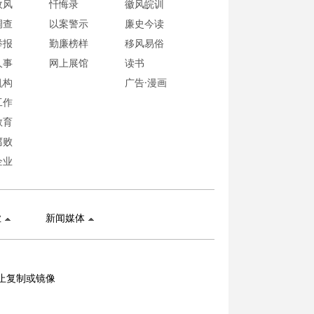
政风
忏悔录
徽风皖训
调查
以案警示
廉史今读
举报
勤廉榜样
移风易俗
人事
网上展馆
读书
机构
广告·漫画
工作
教育
腐败
企业
业
新闻媒体
止复制或镜像