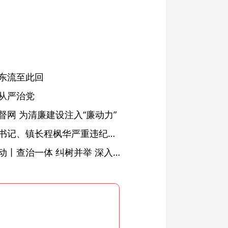
东流至此回
从严治党
网 为清廉建设注入“廉动力”
绩溪县长安镇原党委副书记、镇长程枫华严重违纪违法被开除党籍和公职
落实五次全会精神见行动丨查治一体 纠树并举 深入推进风腐同查同治