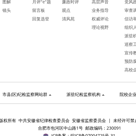
图解
月评"e"题
廉政时评
高层声音
党风
镜头
留言板
观点
业务指导
审查
回复选登
清风苑
权威评论
信访
理论视野
组织
派驻
巡察
宣传
预防
高校
市县(区)纪检监察网站群
派驻纪检监察机构
院校企
版权所有 中共安徽省纪律检查委员会 安徽省监察委员会 | 未经许可禁
合肥市包河区中山路1号 邮政编码：230091
ICP备案：
皖ICP备07004725号-31