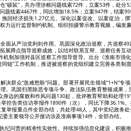
“硕鼠”，共办理涉粮问题线索72件，立案53件，处分53
线索4467件，同比增加18.5%；立案947件，结案9
人；挽回经济损失1.27亿元。深化以案促改、以案促治，
善权力运行监督制约机制。组织拍摄警示教育视频，编发
全面从严治党利剑作用。巩固深化政治巡察，共巡察49家
固拓展蹲点指导巡察成效，以结对联系互帮、巡察任务互
工作机制加强对县区巡察工作指导督导。出台《淮南市强
同链”工作机制，推进被巡察的党组织建立完善各类制度2
解决群众“急难愁盼”问题。部署开展民生领域“1+N”专
理。巩固扫黑除恶专项斗争、政法队伍教育整顿成果，
群众身边的腐败和作风问题130起，批评教育帮助和处理19
举控告类信访举报件1890件（次），同比下降36.1%
重复举报重点件全部办结，共处理48人，其中党纪政务处
省纪委主要领导公开接访涉及淮南事项14件，全部办结。
执纪问责的精准性实效性。持续加强信息化建设，积极