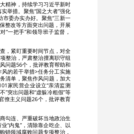
十大精神，持续学习习近平新时
实举措。聚焦“国之大者”强化
助市委办实办好。聚焦“三新一
环保整改等方面突出问题，开展
对“一把手”和领导班子监督，
检查，紧盯重要时间节点，对全
专项整治，严肃整治擅离职守组
之风问题56个，批评教育帮助和
作风的若干举措>任务分工实施
任务清单，聚焦作风问题，加大
01家民营企业设立“亲清监测
不”突出问题和“虚躲冷粗假”等
官僚主义问题26个，批评教育
官商勾连、严重破坏当地政治生
业“内鬼”，清除靠企吃企、以
食购销领域腐败问题专项整治，