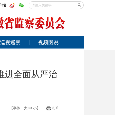
户端
巡视巡察
视频图说
推进全面从严治
【字体：
大
中
小
】
打印