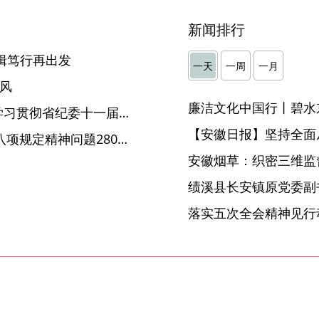
新闻排行
楫笃行再出发
一天
一周
一月
新风
廉洁文化中国行丨碧水
【纪委书记（纪检组长）谈学习贯彻省纪委十一届三次全会精神】亳州：持之以恒正风肃纪反腐 深入推进纪检监察工作高质量发展
【安徽日报】坚持全面
合肥：2022年查处违反中央八项规定精神问题280起处理475人
安徽烟草：织密三维监督