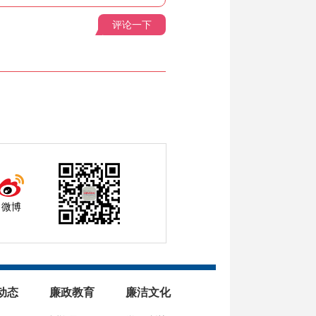
评论一下
微博
动态
廉政教育
廉洁文化