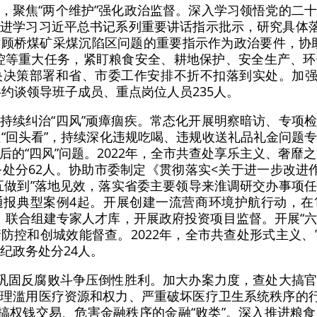
，聚焦“两个维护”强化政治监督。深入学习领悟党的二
进学习习近平总书记系列重要讲话指示批示，研究具体落
顾桥煤矿采煤沉陷区问题的重要指示作为政治要件，协
控等重大任务，紧盯粮食安全、耕地保护、安全生产、
决策部署和省、市委工作安排不折不扣落到实处。加强
共约谈领导班子成员、重点岗位人员235人。
持续纠治“四风”顽瘴痼疾。常态化开展明察暗访、专项
盖“回头看”，持续深化违规吃喝、违规收送礼品礼金问题
的“四风”问题。2022年，全市共查处享乐主义、奢靡
务处分62人。协助市委制定《贯彻落实<关于进一步改进
五做到”落地见效，落实省委主要领导来淮调研交办事项
报典型案例4起。开展创建一流营商环境护航行动，在1
，联合组建专家人才库，开展政府投资项目监督。开展“六
防控和创城效能督查。2022年，全市共查处形式主义、
纪政务处分24人。
，巩固反腐败斗争压倒性胜利。加大办案力度，查处大搞
理滥用医疗资源和权力、严重破坏医疗卫生系统秩序的行
大搞权钱交易、危害金融秩序的金融“败类”。深入推进粮