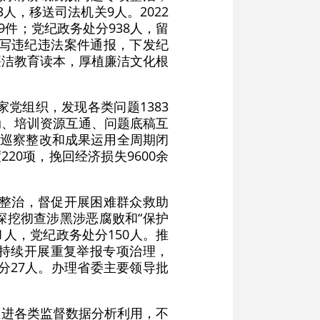
人，移送司法机关9人。2022
59件；党纪政务处分938人，留
撰写违纪违法案件通报，下发纪
廉洁教育读本，厚植廉洁文化根
党组织，发现各类问题1383
动、培训资源互通、问题底稿互
化巡察整改和成果运用全周期闭
20项，挽回经济损失9600余
项整治，督促开展困难群众救助
深挖彻查涉黑涉恶腐败和“保护
1人，党纪政务处分150人。推
。持续开展重复举报专项治理，
分27人。办理省委主要领导批
推进各类监督数据分析利用，不