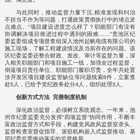
与此同时，推动监督力量下沉,精准发现和纠治
不担当不作为等问题，打通政策贯彻执行中的堵点淤
点难点。“项目建设进度怎么样了？职能部门有没有
协调解决项目推进过程中遇到的困难……”贵池区纪
委监委组成专项督查组深入池州起帆电缆有限公司的
施工现场，了解工程建设情况及当前存在的问题。该
区纪委监委还整合财政、发改、审计等监督力量，深
入相关职能部门和项目施工一线，加强全过程监督，
倒逼项目责任单位、职能部门履职尽责，全年共处置
涉开发区项目建设监管缺位等问题线索8件，立案查
处5人，已给予党纪政务处分4人，组织处理3人。
创新方式方法 完善制度机制
深化政治监督，必须树立系统观念。一年来，池
州市纪委监委充分发挥“四项监督”协同作用，不断丰
富政治监督方式和手段，构建党风政风监督室牵头、
监督检查室督促指导、派驻机构嵌入式监督推动、基
层纪委监委推动落实的监督格局。