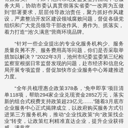
务大局，协助市委认真贯彻落实省委“一改两为五做
到”部署要求，层层传导政治责任，聚力抓好作风建
设，严肃整治开发区建设领域腐败问题，督促各级党
组织和广大党员领导干部改作风、勇作为、抓落实，
着力打造“‘池’久满意”营商环境品牌。
“针对一些企业提出的专业化服务机构少、服务
质量良莠不齐、服务费用高等问题，你们是否采取举
措加以解决？”2022年3月，池州市纪委监委第三纪检
监察室根据日常监督发现的问题，赴市经济和信息化
局开展专项监督，督促加快市企业服务中心筹建推进
力度。
“全年共梳理惠企政策378条，‘免申即享’项目清
单118项，帮助294家企业兑现资金2852万元，落实
新的组合式税费支持政策超23亿元……”随着3月底市
企业服务中心正式揭牌成立，以政府购买服务方式引
进第三方服务机构，推动“企业找政策”向“政策找企
业”转变，让政策红利精准直达企业，提升企业获得
感、满意度。