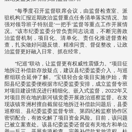
“每季度召开监督联席会议，由监督检查室、派
驻机构汇报近期政治监督重点任务清单落实情况、加
强对领导班子特别是‘一把手’监督等重点工作开展情
况。”该市纪委监委分管负责同志说道，不断完善政
治监督机制，项目化、清单化、责任化推进督查检
查，扎实做好问题反馈、精准问责、督促整改，让政
治监督更好融入日常、抓在经常。
“纪巡”联动，让监督更有权威性震慑力。“项目征
地拆迁补偿款存放疑点，建议县纪委监委介入，与巡
察组联合延伸了解。”宝镁轻合金项目实施伊始，青
阳县纪委监委便根据市纪委监委安排，成立监督专班
对项目建设情况进行精细化、嵌入式监督，2022年又
对项目所在地的新河镇党委开展政治巡察监督。在发
现该镇常洲村擅自截留征地拆迁补偿款问题后，县委
巡察组、县纪委监委监督专班、第四纪检监察协作区
密切配合，有效化解了项目资金风险。目前，该问题
已被立案查处。该县纪委监委还督促有关地方和单位
举一反三，开展专项检查，完善补偿款发放流程，杜