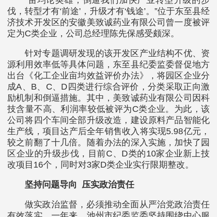
伐，转型才有‘前途’，升级才有‘钱途’。”位于东至县经
济技术开发区的安徽美致诚药业有限公司曾一度被评
定为C类企业，公司总经理陈先保感受颇深。
针对专题调研发现的该开发区产业结构不优、资
源利用效率低等具体问题，东至县纪委监委督促地方
出台《化工企业亩均效益评价办法》，将园区企业分
成A、B、C、D四类进行综合评价，分类采取正向激
励机制和倒逼措施。其中，美致诚药业有限公司因科
技含量不高、利润率较低被评为C类企业。为此，该
公司将四个车间全部升级改造，建设原料产品智能化
生产线，项目达产后全年销售收入将实现5.98亿元，
较之前翻了十几倍。随着办法的深入实施，加快了园
区企业的升级步伐，目前C、D类的10家企业新上技
改项目16个，同时对3家D类企业实行限期整改。
坚持问题导向 压实政治责任
做实政治监督，必须推动全面从严治党政治责任
有效落实。一年来，池州市纪委监委坚持围绕中心服