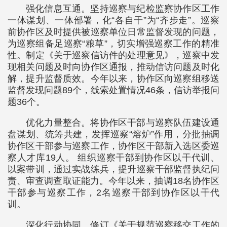
强化信息互通。坚持巡察与纪检监察协作区工作
一体谋划、一体部署，化“各自干”为“齐步走”。巡察
前协作区及时提供被巡察单位日常监督发现的问题，
为巡察组备足巡察“粮草”，切实增强巡察工作的精准
性。制定《关于巡察信访件的处理意见》，巡察中发
现相关问题及时向协作区通报，推动信访问题及时化
解，提升监督质效。今年以来，协作区向巡察组移送
监督发现问题89个，线索处置情况46条，信访举报问
题36个。
优化力量整合。将协作区干部与巡察队伍建设通
盘谋划、统筹共建，发挥巡察“熔炉”作用，分批抽调
协作区干部参与巡察工作，协作区干部新入选区委巡
察人才库19人。 组织巡察干部到协作区以干代训、
以案带训，通过实战练兵，提升巡察干部监督执纪问
责、审查调查取证能力。今年以来，抽调18名协作区
干部参与巡察工作，2名巡察干部到协作区以干代
训。
深化行动协同。修订《关于规范巡察移交工作的