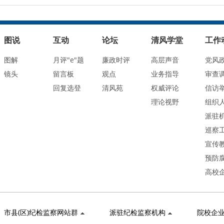
图说
互动
论坛
清风学堂
工作
图解
月评"e"题
廉政时评
高层声音
党风
镜头
留言板
观点
业务指导
审查
回复选登
清风苑
权威评论
信访
理论视野
组织
派驻
巡察
宣传
预防
高校
市县(区)纪检监察网站群
派驻纪检监察机构
院校企