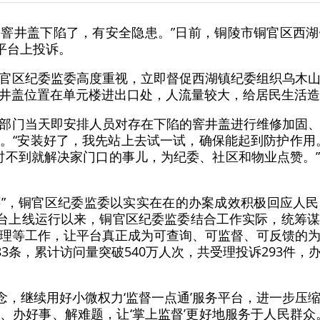
门口窨井盖下陷了，有安全隐患。”日前，铜陵市铜官区西
平台上投诉。
官区纪委监委高度重视，立即督促西湖镇纪委组织乌木
井盖位置在单元楼进出口处，人流量较大，给居民生活造
部门当天即安排人员对存在下陷的窨井盖进行维修加固
。“安装好了，我先站上去试一试，确保能起到防护作用
小时不到就解决家门口的事儿，为纪委、社区和物业点赞。
情怀”，铜官区纪委监委以实实在在的办案成效积极回应人
平台上线运行以来，铜官区纪委监委结合工作实际，统筹
理等工作，让平台真正成为可查询、可监督、可反馈的
3条，累计访问量突破540万人次，共受理投诉293件，办结
’理念，继续用好小微权力‘监督一点通’服务平台，进一步
、办好事、解难题，让‘掌上监督’更好地服务于人民群众