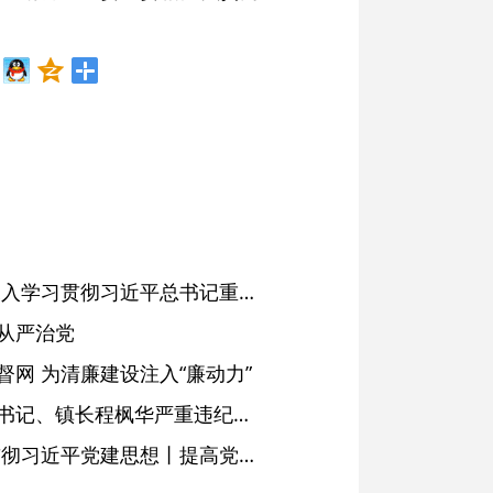
省委常委会会议强调 深入学习贯彻习近平总书记重要讲话精神 以高质量党建引领高质量发展 梁言顺主持并讲话
从严治党
网 为清廉建设注入“廉动力”
绩溪县长安镇原党委副书记、镇长程枫华严重违纪违法被开除党籍和公职
学习进行时·深入学习贯彻习近平党建思想丨提高党的战斗力的法宝