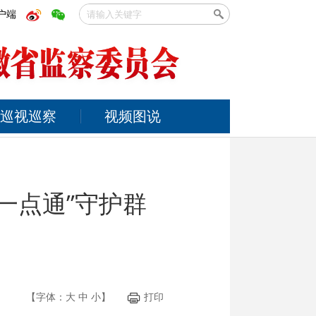
户端
巡视巡察
视频图说
一点通”守护群
【字体：
大
中
小
】
打印