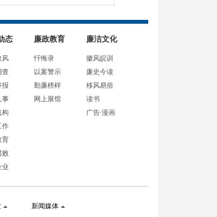
动态
廉政教育
廉洁文化
政风
忏悔录
徽风皖训
调查
以案警示
廉史今读
举报
勤廉榜样
移风易俗
人事
网上展馆
读书
机构
广告·漫画
工作
教育
腐败
企业
业
新闻媒体