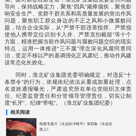
导向，保持战略定力，聚焦“四风”顽瘴痼疾，聚焦影
响安全生产、党群干群关系和高质量发展的突出作风
问题，聚焦职工群众身边的不正之风和小微腐败问
题，结合企业实际，从“严禁干部违章指挥、严禁指
使他人携带定位识别卡入井、严禁克扣截留”等十个
方面，精准把握当前作风问题与腐败问题交织的现实
特点，运用一体推进“三不腐”理念深化风腐同查同
治，坚定不移以严的基调强化正风肃纪，推动作风建
设常态化长效化。
同时，淮北矿业集团党委明确规定，对违反“十
条禁令”的行为，依规依纪依法从重或加重处理，点
名道姓通报曝光，严肃追究所在单位党组织主体责
任、纪委监督责任和分管领导管理责任，切实让制
度“长牙”、纪律“带电”。（淮北矿业集团纪委）
相关阅读
电视专题片《永远吹冲锋号》第四集《永远在
路上》