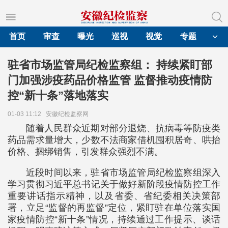
首页
审查
曝光
巡视
视觉
专题
驻省市场监管局纪检监察组： 持续紧盯部
门加强涉疫药品价格监管 监督推动疫情防
控“新十条”落地落实
01-03 11:12
安徽纪检监察网
随着人民群众近期对部分退烧、抗病毒等防疫类
药品需求量增大，少数不法商家借机囤积居奇、哄抬
价格、捆绑销售，引发群众强烈不满。
近段时间以来，驻省市场监管局纪检监察组深入
学习贯彻习近平总书记关于做好新阶段疫情防控工作
重要讲话指示精神，以及省委、省纪委相关决策部
署，立足“监督的再监督”定位，紧盯驻在单位落实国
家疫情防控“新十条”情况，持续通过工作提示、谈话