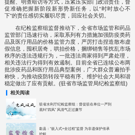
提醒、明查暗访等方式，压紧压实部门政治责任，督
促准确把握新阶段新形势新任务，以“时时放心不
下”的责任感切实履职尽责，回应社会关切。
在纪检监察组监督推动下，全省市场监管和药品
监管部门迅速行动，采取系列有力措施加强防疫类药
品及医疗用品的价格监管力度，严厉打击捏造散布虚
假信息，囤积居奇，哄抬价格，捆绑销售等扰乱市场
秩序的违法违规行为，一批违法商家得到严肃处理，
相关违法行为得到有效遏制。目前全省已连续公布两
批涉疫药品和医疗用品典型案例，广大群众普遍拍手
称快，为推动疫防转段平稳有序、维护社会大局和谐
稳定做出了应有贡献。(驻省市场监管局纪检监察组)
相关阅读
驻省水利厅纪检监察组：督促驻在单位一严到
底纠“四风” 风清气正过廉节
歙县：“嵌入式+全过程”监督 为非遗保护传承
护航