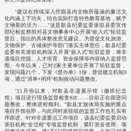
“建议在持续深入挖掘县内文物所蕴涵的廉洁文
化内涵上下功夫，结合实际打造特色教育基地，赋予
文物新的活力……”这是歙县纪委监委派驻县委宣传
部纪检监察组对县文物事务中心开展“嵌入式”轮驻监
督后，指出的具体整改意见建议。为督促文化旅游、
文物保护、古城保护等部门落实主体责任，歙县纪委
监委有关派驻机构深入开展“嵌入式”轮驻监督，将非
遗项目挖掘、人才培育、资金保障等内容纳入监督范
围。今年以来，已对2家主要单位开展了轮驻监督，
发现问题21个，下发《督办单》1份，督促建立机制3
项，通过“清单+闭环”机制推动问题整改。
“11月份以来，对歙县非遗展示馆（徽班纪念
馆）项目进行现场监督检查6次……目前正在跟进问
题整改，整体进程顺利。”歙县文旅体局实施的重点
项目开馆在即，与此同时派驻组的监督工作也扎实有
序跟进。针对非遗重点工作项目，该县纪委监委启动
派驻机构“全过程”专项监督机制，紧盯资金使用、项