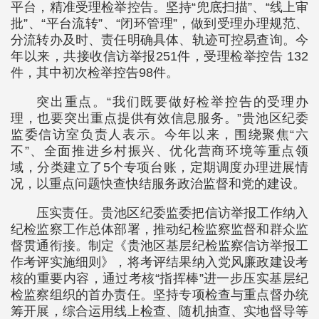
平台，精准受理检举控告。坚持“兜底扫描”、“线上审
批”、“平台流转”、“闭环管理”，做到受理办理规范、
分流转办及时、责任明确具体、轨迹可控易查询。今
年以来，共接收信访举报251件，受理检举控告 132
件，其中初次检举控告98件。
突出重点。“我们既要做好检举控告的受理办
理，也要突出重点提供有效信息服务。”贵池区纪委
监委信访室负责人表示。今年以来，围绕聚焦“六
不”、全面推进乡村振兴、优化营商环境等重点领
域，分类建立了5个专项台账，定期调度办理进展情
况，以重点问题快查快结服务政治监督和党的建设。
压实责任。贵池区纪委监委把信访举报工作纳入
纪检监察工作总体部署，推动纪检监察监督和群众监
督贯通衔接。制定《贵池区基层纪检监察信访举报工
作考评实施细则》，将考评结果纳入党风廉政建设考
核的重要内容，通过考核“指挥棒”进一步压实基层纪
检监察组织的首办责任。坚持专项检查与重点督办统
筹开展，综合运用线上检查、随机抽查、实地督导等