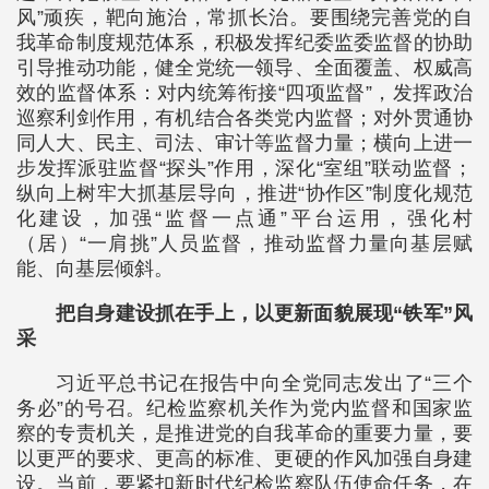
风”顽疾，靶向施治，常抓长治。要围绕完善党的自
我革命制度规范体系，积极发挥纪委监委监督的协助
引导推动功能，健全党统一领导、全面覆盖、权威高
效的监督体系：对内统筹衔接“四项监督”，发挥政治
巡察利剑作用，有机结合各类党内监督；对外贯通协
同人大、民主、司法、审计等监督力量；横向上进一
步发挥派驻监督“探头”作用，深化“室组”联动监督；
纵向上树牢大抓基层导向，推进“协作区”制度化规范
化建设，加强“监督一点通”平台运用，强化村
（居）“一肩挑”人员监督，推动监督力量向基层赋
能、向基层倾斜。
把自身建设抓在手上，以更新面貌展现“铁军”风
采
习近平总书记在报告中向全党同志发出了“三个
务必”的号召。纪检监察机关作为党内监督和国家监
察的专责机关，是推进党的自我革命的重要力量，要
以更严的要求、更高的标准、更硬的作风加强自身建
设。当前，要紧扣新时代纪检监察队伍使命任务，在