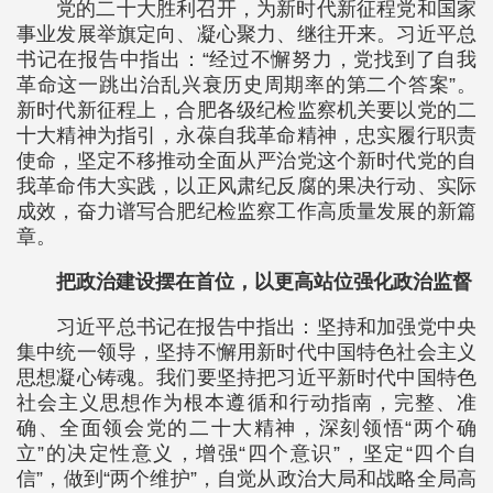
党的二十大胜利召开，为新时代新征程党和国家
事业发展举旗定向、凝心聚力、继往开来。习近平总
书记在报告中指出：“经过不懈努力，党找到了自我
革命这一跳出治乱兴衰历史周期率的第二个答案”。
新时代新征程上，合肥各级纪检监察机关要以党的二
十大精神为指引，永葆自我革命精神，忠实履行职责
使命，坚定不移推动全面从严治党这个新时代党的自
我革命伟大实践，以正风肃纪反腐的果决行动、实际
成效，奋力谱写合肥纪检监察工作高质量发展的新篇
章。
把政治建设摆在首位，以更高站位强化政治监督
习近平总书记在报告中指出：坚持和加强党中央
集中统一领导，坚持不懈用新时代中国特色社会主义
思想凝心铸魂。我们要坚持把习近平新时代中国特色
社会主义思想作为根本遵循和行动指南，完整、准
确、全面领会党的二十大精神，深刻领悟“两个确
立”的决定性意义，增强“四个意识”，坚定“四个自
信”，做到“两个维护”，自觉从政治大局和战略全局高