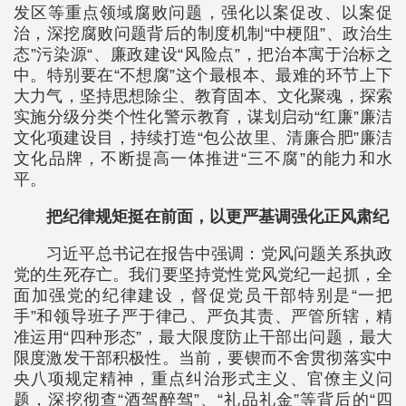
发区等重点领域腐败问题，强化以案促改、以案促
治，深挖腐败问题背后的制度机制“中梗阻”、政治生
态”污染源“、廉政建设“风险点”，把治本寓于治标之
中。特别要在“不想腐”这个最根本、最难的环节上下
大力气，坚持思想除尘、教育固本、文化聚魂，探索
实施分级分类个性化警示教育，谋划启动“红廉”廉洁
文化项建设目，持续打造“包公故里、清廉合肥”廉洁
文化品牌，不断提高一体推进“三不腐”的能力和水
平。
把纪律规矩挺在前面，以更严基调强化正风肃纪
习近平总书记在报告中强调：党风问题关系执政
党的生死存亡。我们要坚持党性党风党纪一起抓，全
面加强党的纪律建设，督促党员干部特别是“一把
手”和领导班子严于律己、严负其责、严管所辖，精
准运用“四种形态”，最大限度防止干部出问题，最大
限度激发干部积极性。当前，要锲而不舍贯彻落实中
央八项规定精神，重点纠治形式主义、官僚主义问
题，深挖彻查“酒驾醉驾”、“礼品礼金”等背后的“四