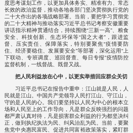
度思考谋划工作，以更加具体务实、精准有力、常态
长效的政治监督，推动各地各部门坚决贯彻执行党的
二十大作出的各项战略部署。当前，要把学习贯彻党
的二十大精神与推动落实习近平总书记考察安徽重要
讲话指示精神贯通结合，持续围绕“三新一高”、粮食
安全、科技创新、生态环保等“国之大者”，跟进监
督、压实责任、保障落实，特别要聚焦“疫情要防
住、经济要稳住、发展要安全”等部署，深化运用“上
下联动、专班调度、巡回督查、每日专报”疫情防控
监督机制，一线督战、既督又战。
把人民利益放在心中，以更实举措回应群众关切
习近平总书记在报告中重申：江山就是人民，人
民就是江山。中国共产党领导人民打江山、守江山，
守的是人民的心。我们要坚持以人民为中心的根本立
场和人民至上的工作导向，凡是群众反映强烈的问题
都严肃认真对待，凡是损害群众利益的行为都坚决纠
正，做到执纪执法为民、纠风治乱为民。当前，要聚
焦党中央惠民富民、促进共同富裕政策落实，紧盯群