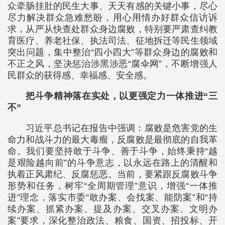
众牵肠挂肚的民生大事、天天有感的关键小事，尽心
尽力解决群众急难愁盼，用心用情办好群众信访诉
求，从严从快查处群众身边腐败，特别要严肃查纠教
育医疗、养老社保、执法司法、征地拆迁等民生领域
突出问题，集中整治“四小四大”等群众身边的腐败和
不正之风，坚决惩治涉黑涉恶“腐伞网”，不断增强人
民群众的获得感、幸福感、安全感。
把斗争精神落在实处，以更强定力一体推进“三
不”
习近平总书记在报告中强调：腐败是危害党的生
命力和战斗力的最大毒瘤，反腐败是最彻底的自我革
命。我们要坚持敢于斗争、善于斗争，始终秉持“越
是艰险越向前”的斗争意志，以永远在路上的清醒和
执着正风肃纪、反腐惩恶。当前，要紧跟反腐败斗争
形势和任务，树牢“全周期管理”意识，增强“一体推
进”理念，落实市委“敢办案、会找案、能防案”和“持
续办案、抓紧办案、提及办案、交叉办案、文明办
案”要求，深化整治政法、粮食、国资、招投标、开