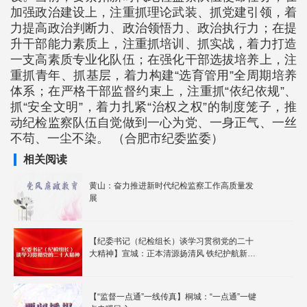
加强政治建设上，注重抓理论武装、抓党建引领，着
力提高政治判断力、政治领悟力、政治执行力；在提
升干部能力素质上，注重抓培训、抓实战，着力打造
一支高素质专业化队伍；在强化干部选拔培养上，注
重抓青年、抓基层，着力构建“选育管用”全周期培养
体系；在严格干部监督约束上，注重抓“依纪依规”、
抓“安全文明”，着力扎紧“治权之权”的制度笼子，推
动纪检监察队伍自觉做到一心为党、一身正气、一丝
不苟、一尘不染。 （合肥市纪委监委）
相关阅读
黄山：奋力推进新时代纪检监察工作高质量发
展
【纪委书记（纪检组长）谈学习贯彻党的二十
大精神】宣城：正本清源扬清风 铁纪护航新征
程
【“监督一点通”一线传真】桐城：“一点通”一键