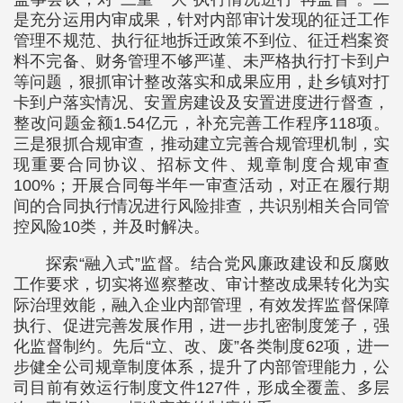
是充分运用内审成果，针对内部审计发现的征迁工作
管理不规范、执行征地拆迁政策不到位、征迁档案资
料不完备、财务管理不够严谨、未严格执行打卡到户
等问题，狠抓审计整改落实和成果应用，赴乡镇对打
卡到户落实情况、安置房建设及安置进度进行督查，
整改问题金额1.54亿元，补充完善工作程序118项。
三是狠抓合规审查，推动建立完善合规管理机制，实
现重要合同协议、招标文件、规章制度合规审查
100%；开展合同每半年一审查活动，对正在履行期
间的合同执行情况进行风险排查，共识别相关合同管
控风险10类，并及时解决。
探索“融入式”监督。结合党风廉政建设和反腐败
工作要求，切实将巡察整改、审计整改成果转化为实
际治理效能，融入企业内部管理，有效发挥监督保障
执行、促进完善发展作用，进一步扎密制度笼子，强
化监督制约。先后“立、改、废”各类制度62项，进一
步健全公司规章制度体系，提升了内部管理能力，公
司目前有效运行制度文件127件，形成全覆盖、多层