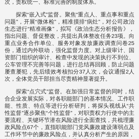
次，责权统一、标准完善的制度体系。
探索“嵌入式”监督。聚焦“重点人、重点事和重点
问题”，开展“微体检”，精准摸排“病灶”，对公司政治
生态进行“精准画像”，拟写《政治生态分析报告》，
指出问题、督促整改，共提出具体整改任务23项。向
重点业务合作单位、服务对象发放廉政调查问卷25
份，通过内外联动，强化监督力度。对上级审计、国
资部门组织的审计、检查中发现的决策执行不到位、
公车管理不完善等问题，进行总结再回顾，防止问题
屡查屡犯，先后绩效考核扣分37人次，会议通报2人
次，全体党员干部担当尽责精神显著提升。
探索“点穴式”监督。在加强日常监督的同时，结
合企业发展实际，对各职能部门的基本情况、工作职
能、性质、特点等进行分析研判，将探头视线从“共
性监督”逐步聚焦“个性监督”，对职责权力行使中的主
要流程、关键环节潜在风险进行全面查找，共梳理廉
政风险点67个，直指职能部门党风廉政建设薄弱点及
工作环节中的廉政风险点，并认真分析产生的原因，