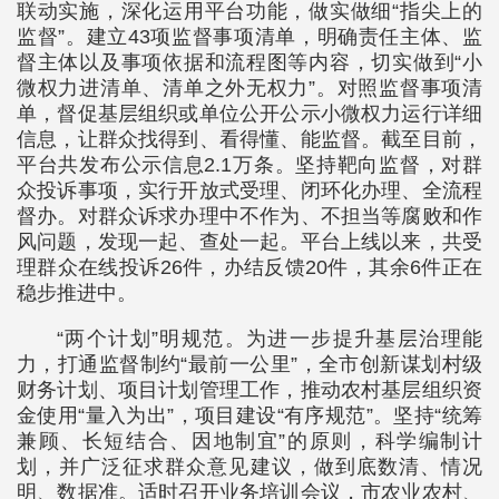
联动实施，深化运用平台功能，做实做细“指尖上的
监督”。建立43项监督事项清单，明确责任主体、监
督主体以及事项依据和流程图等内容，切实做到“小
微权力进清单、清单之外无权力”。对照监督事项清
单，督促基层组织或单位公开公示小微权力运行详细
信息，让群众找得到、看得懂、能监督。截至目前，
平台共发布公示信息2.1万条。坚持靶向监督，对群
众投诉事项，实行开放式受理、闭环化办理、全流程
督办。对群众诉求办理中不作为、不担当等腐败和作
风问题，发现一起、查处一起。平台上线以来，共受
理群众在线投诉26件，办结反馈20件，其余6件正在
稳步推进中。
“两个计划”明规范。为进一步提升基层治理能
力，打通监督制约“最前一公里”，全市创新谋划村级
财务计划、项目计划管理工作，推动农村基层组织资
金使用“量入为出”，项目建设“有序规范”。坚持“统筹
兼顾、长短结合、因地制宜”的原则，科学编制计
划，并广泛征求群众意见建议，做到底数清、情况
明、数据准。适时召开业务培训会议，市农业农村、