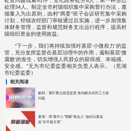
处置问题线索41件，党纪政务处分8人，第一种形态
处理34人。制定全市村级组织集中采购暂行办法，遵
循量入为出原则，由村“两委”班子会议研究集中采购
计划，经镇农经部门审核通过后实施，进一步加强集
体财务管理，监督和规范财务支出运行程序，提高村
级组织资金的使用效益。
“下一步，我们将持续加强对基层‘小微权力’的监
管，充分发挥监督在基层治理中的作用，遏制基层‘微
腐败’的发生，切实增强人民群众的获得感、幸福感、
安全感。”无为市纪委监委相关负责人表示。（芜湖
市纪委监委）
相关阅读
枞阳：紧盯重点跟进监督 推动解决农民工欠薪
问题
巢湖：用“案中人”警醒“身边人” 做好以案促
改“后半篇文章”