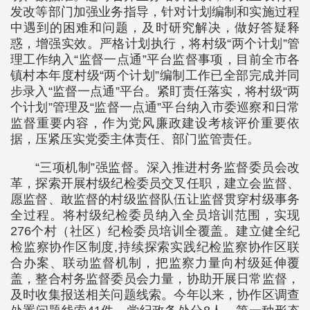
发改等部门加强业务指导，针对计划编制和实施过程
中遇到的困难和问题，及时研究解决，做好答疑释
惑，增强实效。严格计划执行，将村级“两个计划”管
理工作纳入“监督一点通”平台监督事项，目前全市各
镇村本年度村级“两个计划”编制工作已全部完成并同
步录入“监督一点通”平台。紧盯责任落实，将村级“两
个计划”管理及“监督一点通”平台纳入市委巡察和日常
监督重要内容，作为党风廉政建设考核评价重要依
据，压紧压实党委主体责任、部门监管责任。
“三项机制”强监督。深入推进村务监督委员会改
革，探索开展村级纪检委员交叉任职，建立会监督、
愿监督、敢监督的村级监督队伍让监督贯穿村级事务
全过程。将村级纪检委员纳入全员培训范围，实现
276个村（社区）纪检委员培训全覆盖。建立健全纪
检监察协作区制度,持续探索实践纪检监察协作区联
合办案、联动监督机制，把监察力量向村级延伸覆
盖，整合村务监督委员会力量，协助开展日常监督，
及时收集报送相关问题线索。今年以来，协作区调查