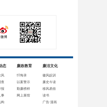
微博
动态
廉政教育
廉洁文化
政风
忏悔录
徽风皖训
调查
以案警示
廉史今读
举报
勤廉榜样
移风易俗
人事
网上展馆
读书
机构
广告·漫画