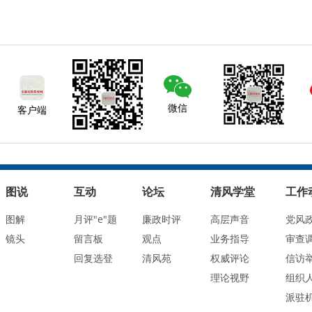
微信
客户端
图说
互动
论坛
清风学堂
工作
图解
月评"e"题
廉政时评
高层声音
党风
镜头
留言板
观点
业务指导
审查
回复选登
清风苑
权威评论
信访
理论视野
组织
派驻