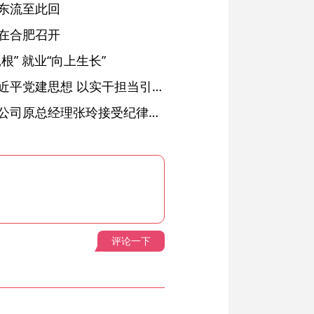
东流至此回
在合肥召开
” 就业“向上生长”
铜陵：深入学习贯彻习近平党建思想 以实干担当引领纪检监察工作高质量发展
安徽省天然气销售有限公司原总经理张玲接受纪律审查和监察调查
评论一下