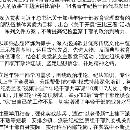
检人的故事”主题演讲比赛中，14名青年纪检干部代表发
深入贯彻习近平总书记关于加强年轻干部教育管理监督
部队伍整体素质为目标，出台《关于开展“三比三看”活
一系列文件方案，不断提高纪检监察干部的政治判断力、
。以加强思想淬炼为抓手，深入挖掘歙县优秀传统文化中
三示教育基地，运用古代先贤、先进人物、反面典型教
价值理念。结合机关党总支主题党日活动，通过组织参
干部筑牢政治忠诚、坚定理想信念、补足精神之钙。
。立足年轻干部学习需求，围绕政治理论、纪法知识、专
以上率下全员学、分组帮带结对学”模式持续深化培训，努
委监委“视频讲堂”“年轻干部共享课”10期117人次，举
互助，开展2轮业务知识测试，举办“82后”青年干部座谈
得，“晾”出自己的工作不足，切实增强了年轻干部的业务水
注重学用结合，强化实战练兵，通过“以老带新”“上挂下派
不熟等短板，安排乡镇、派驻纪检监察组干部到委机关跟
足年轻干部自身实际，实行科室内部轮岗，在实战中不断