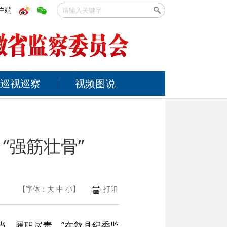
户端
巡视巡察
视频图说
“强筋壮骨”
【字体：
大
中
小
】
打印
当，履职尽责。”在歙县纪委监