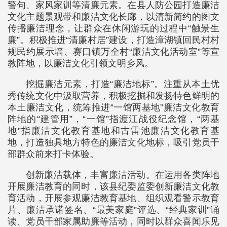
警句、家风家训等清廉元素。在县人防公园打造廉洁
文化主题景观带和廉洁文化长廊，以清新简约的图文
传播廉洁理念，让群众在休闲游玩的过程中“触景生
廉”。积极推进“清廉村居”建设，打造漳湖镇回民村村
规民约展示墙、赛口镇万全村“廉洁文化活动室”等宣
教阵地，以廉洁文化引领文明乡风。
挖掘廉洁元素，打造“廉洁地标”。注重从本土优
秀传统文化中汲取营养，积极挖掘和发扬特色鲜明的
本土廉洁文化，统筹推进“一馆两基地”廉洁文化教育
阵地的“建管用”，“一馆”指渡江战役纪念馆，“两基
地”指廉洁文化教育基地和古雷池廉洁文化教育基
地，打造独具地方特色的廉洁文化地标，吸引党员干
部群众前来打卡体验。
创新廉洁载体，丰富廉洁活动。在运用各类阵地
开展廉洁教育的同时，该县纪委监委创新廉洁文化教
育活动，开展参观廉洁教育基地、组织观看警示教育
片、廉洁承诺签名、“最美家庭”评选、“经典家训”诵
读、党员干部家属助廉等活动，同时以群众喜闻乐见