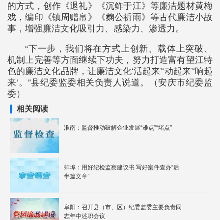
的方式，创作《退礼》《沉鲊于江》等廉洁题材黄梅
戏，编印《镇周赠帛》《麴公祈雨》等古代廉洁小故
事，增强廉洁文化吸引力、感染力、渗透力。
“下一步，我们将在方式上创新、载体上突破、
机制上完善等方面继续下功夫，努力打造富有望江特
色的廉洁文化品牌，让廉洁文化‘活起来’‘动起来’‘响起
来’。”县纪委监委相关负责人说道。（安庆市纪委监
委）
相关阅读
淮南：监督推动破解企业发展“难点”“堵点”
蚌埠：用好纪检监察建议书 写好案件查办“后
半篇文章”
阜阳：召开县（市、区）纪委监委主要负责同
志年中述职会议