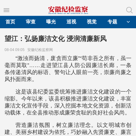
首页
审查
曝光
巡视
视觉
专题
望江：弘扬廉洁文化 浸润清廉新风
08-04 09:05
安徽纪检监察网
“激浊而扬清，废贪而立廉”“苟非吾之所有，虽一
毫而莫取”……走进望江县人防公园廉洁长廊，一条
条传递清风的标语、警句让人眼前一亮，崇廉尚廉之
风扑面而来。
这是该县纪委监委统筹推进廉洁文化建设的一个
缩影。今年以来，该县积极推进廉洁文化建设，丰富
廉洁文化宣传手段，深入挖掘本地文化资源，创新活
动载体，在全县推动形成廉荣贪耻的良好社会风尚。
营造廉洁氛围，树立廉洁理念。以文明城市创
建、美丽乡村建设为依托，巧妙融入先贤廉吏、廉言