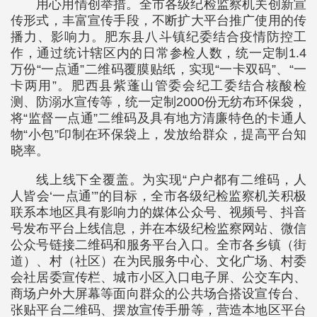
用心用情创举措。全市各级纪检监察机关创新宣
传形式，丰富宣传手段，不断扩大平台推广使用的传
播力、影响力。肥东县八斗镇纪委结合疫情防控工
作，通过统计辖区内的日常参检人数，统一定制1.4
万份“一点通”二维码覆膜贴纸，实现“一卡双码”、“一
卡两用”。肥西县紫蓬山管委会纪工委结合核酸检
测、防溺水宣传等，统一定制2000份无纺布环保袋，
将“监督一点通”二维码及具有地方清廉特色的卡通人
物“小包”印制在环保袋上，发放给群众，提高平台知
晓率。
线上线下全覆盖。为实现“户户都有二维码，人
人皆会‘一点通’”的目标，全市各级纪检监察机关积极
联系本地区具有影响力的媒体公众号、视频号、抖音
号发布平台上线信息，并在本级纪检监察网站、微信
公众号链接二维码和服务平台入口。全市各乡镇（街
道）、村（社区）在为民服务中心、文化广场、村委
会社居委宣传栏、城市小区入口电子屏、公交车内、
商场户外大屏幕等面向群众的公共场合搭设宣传台、
张贴平台二维码、摆放宣传手册等，营造本地区平台