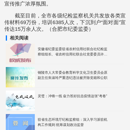
宣传推广浓厚氛围。
截至目前，全市各级纪检监察机关共发放各类宣
传材料69万份，培训6385人次，下沉到户“面对面”宣
传达15万余人次。（合肥市纪委监委）
相关阅读
安徽省纪委监委驻省农村信用社联合社纪检监
察组组长、省农村信用社联合社党委委员许维
彬接受纪律审查和监察调查
铜陵市人大常委会教育科学文化卫生委员会原
副主任朱淑玲严重违纪违法被开除党籍和公职
灵璧：冲锋一线 奋力答好抗击疫情这张“考卷”
驻省生态环境厅纪检监察组：深入学习派驻机
构工作规则 统筹谋划政治监督