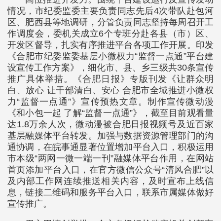
情况，市纪委监委主要负责同志先后4次带队赴包河
区、肥西县等地调研，分管负责同志坚持每周召开工
作调度会，委机关成立6个专班分赴各县（市）区、
开发区督导，扎实有序推进平台各项工作开展。印发
《合肥市纪委监委基层小微权力“监督一点通”平台建
设宣传工作方案》，细化市、县、乡三级共30条宣传
推广具体举措。《合肥日报》专版刊发《让群众明
白、放心 让干部清白、安心 合肥市全域推进小微权
力“监督一点通”》宣传预热文章。制作宣传微动漫
《和小包一起 了解“监督一点通”》，截至目前观看量
达1.8万余人次，微动漫被合肥日报视频号及近百家
基层融媒体平台转发。加强与数据资源管理部门的沟
通协调，在皖事通显著位置增加平台入口，积极运用
市本级“两网一微一端一刊”融媒体平台作用，在网站
首页添加平台入口，在官方微信公众号“清风合肥”以
及内部工作网连续推送相关内容，及时宣布上线信
息，链接二维码和服务平台入口，联系市属媒体做好
宣传推广。