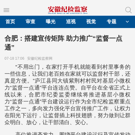
首页
审查
曝光
巡视
视觉
专题
合肥：搭建宣传矩阵 助力推广“监督一点
通”
07-18 17:06
安徽纪检监察网
“不用出门，在家打开手机就能看到村里事务的
一些信息，让我们老百姓在家就可以监督村干部，还
真是方便。”庐江县同大镇紫荆村村民对基层小微权
力“监督一点通”平台连连点赞。自平台在全省正式上
线以来，合肥市纪委监委继续将推进基层小微权
力“监督一点通”平台建设运行作为全市纪检监察重点
工作之一，多向发力强化平台宣传推广工作，让权力
在阳光下运行，让监督插上科技翅膀，努力做到让群
众明白、放心，让干部清白、安心。
高位推进齐发力。围绕平台建设运行及宣传发动