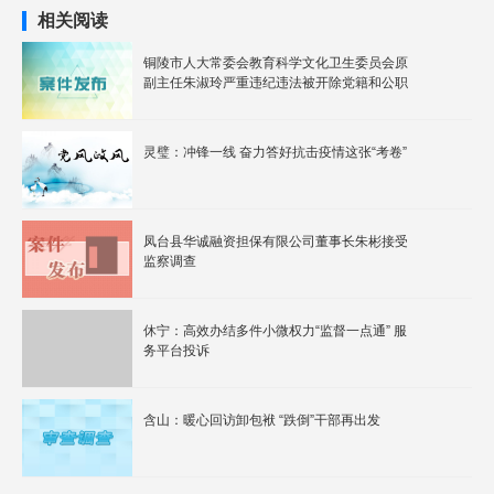
相关阅读
铜陵市人大常委会教育科学文化卫生委员会原
副主任朱淑玲严重违纪违法被开除党籍和公职
灵璧：冲锋一线 奋力答好抗击疫情这张“考卷”
凤台县华诚融资担保有限公司董事长朱彬接受
监察调查
休宁：高效办结多件小微权力“监督一点通” 服
务平台投诉
含山：暖心回访卸包袱 “跌倒”干部再出发