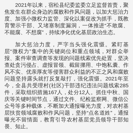
2021年以来，宿松县纪委监委立足监督首责，聚
焦发生在群众身边的腐败和作风问题，以加大惩治力
度、加强小微权力监管、深化以案促改为抓手，既教
育警示干部、又堵塞制度漏洞，一体推进“不敢腐、
不能腐、不想腐”，持续净化优化基层政治生态。
加大惩治力度，严字当头强化震慑。紧盯基
层“微权力”集中的关键岗位和重点领域，对群众举
报、案件审查调查等发现的问题线索优先处置，坚决
查处贪污侵占、虚报冒领、截留挪用、中饱私囊、作
风不实、优亲厚友等侵害群众利益的不正之风和腐败
问题坚持露头就打反复敲打，强化震慑。2021年至
今，全县共受理村(社区)干部违纪违法问题线索285
件，采取组织措施167人，处分12人。抓住中秋、国
庆等关键时间节点，通过文件、纪检监察网、微信公
众号等多种载体，不断加大通报曝光力度，对农村基
层扶贫领域腐败和作风问题，坚持“点名道姓”，通报
曝光不留情面，教育引导农村基层党员领导干部知
畏、知止。