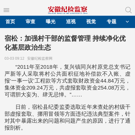
首页
审查
曝光
巡视
视觉
专题
宿松：加强村干部的监督管理 持续净化优
化基层政治生态
03-03 09:12
安徽纪检监察网
“2011年至2018年，复兴镇同兴村原党总支书记
严新等人采取将村公共面积征地补偿款不入账、虚
报‘一事一议’工程款等方式套取财政资金44.84万元，
集体资金209.24万元，共虚报套取资金254.08万元，
可谓胆大妄为、肆无忌惮。”……
日前，宿松县纪委监委选取近年来查处的村级干
部虚报套取、挪用冒领等方面违纪违法典型案件，针
对其中暴露出来的问题和问题产生的原因，进行了通
报剖析。