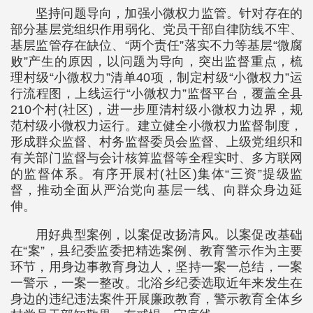
坚持问题导向，加强小微权力监管。针对存在的
部分基层党组织作用弱化、党员干部自律防线不牢、
基层监管存在缺位、“两个责任”落实不力等基层“微腐
败”产生的原因，以问题为导向，突出监督重点，梳
理村级“小微权力”清单40项，制定村级“小微权力”运
行流程图，上线运行“小微权力”监督平台，覆盖全县
210个村(社区)，进一步厘清村级小微权力边界，规
范村级小微权力运行。建立健全小微权力监督制度，
形成群众监督、村务监督委员会监督、上级党组织和
有关部门监督与会计核算监督等全程实时、多方联网
的监督体系。有序开展村(社区)集体“三资”提级监
督，推动全面从严治党向基层一线、向群众身边延
伸。
用好典型案例，以案促改扬清风。以案促改基础
在“案”，县纪委监委把精选案例、教育警示作为主要
环节，用身边事教育身边人，坚持一案一总结，一案
一警示，一案一整改。北浴乡纪委选取近年来发生在
身边的违纪违法案件开展廉政教育，警示教育全体乡