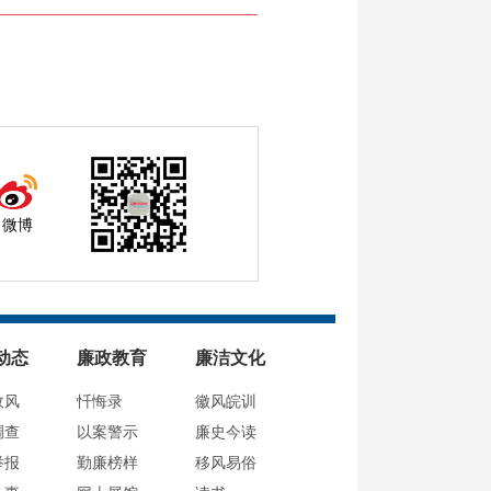
微博
动态
廉政教育
廉洁文化
政风
忏悔录
徽风皖训
调查
以案警示
廉史今读
举报
勤廉榜样
移风易俗