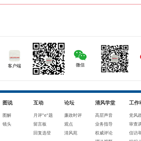
微信
客户端
图说
互动
论坛
清风学堂
工作
图解
月评"e"题
廉政时评
高层声音
党风
镜头
留言板
观点
业务指导
审查
回复选登
清风苑
权威评论
信访