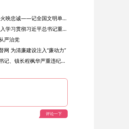
红土濉溪扬清风 文明薪火映忠诚——记全国文明单位、安徽省濉溪县纪委监委
省委常委会会议强调 深入学习贯彻习近平总书记重要讲话精神 以高质量党建引领高质量发展 梁言顺主持并讲话
从严治党
网 为清廉建设注入“廉动力”
绩溪县长安镇原党委副书记、镇长程枫华严重违纪违法被开除党籍和公职
评论一下