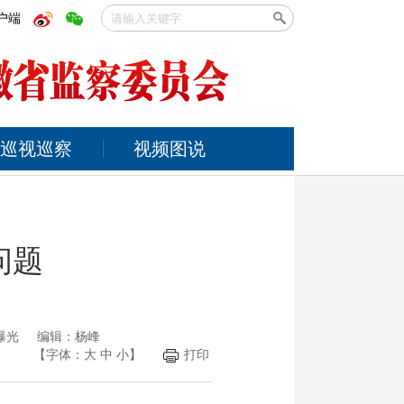
户端
巡视巡察
视频图说
问题
督曝光 编辑：杨峰
【字体：
大
中
小
】
打印