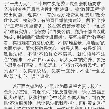
于“一失万无”。二十届中央纪委五次全会明确要求，
坚决纠治换届后急功近利“翻烧饼”、搞“政绩工程”等
突出问题。现实中，有的地方花费高额费用“改分
数”以求上榜进位，有的盲目举债搞建设、留下“半拉
子”工程与沉重债务。这些案例警示着我们，“图虚
名”难有实绩，“造假数字”终失公信。党员干部当以此
为戒，时刻叩问“政绩为谁而树”。要坚决摒弃“数字好
看、实绩难看”的投机心态，不搞“堆盆景、刷墙面”的
表面功夫。要常怀敬畏之心，敬畏人民、敬畏组织、
敬畏法纪，不做“不怕群众不满意、就怕领导不注
意”的蠢事，不留“自己留名、后人买单”的烂账。要把
心思用在打基础、利长远上，把精力花在解民忧、纾
民困中，以实绩说话、凭实干立身，不让“一念之
私”毁了初心、误了事业。
以正面之镜为镜，“照”出为民造福之责，校准“一
念为民”基准。习近平总书记反复强调，“为民造福是
最大政绩”。从焦裕禄“心中装着全体人民”，到谷文
昌“不治服风沙、就让风沙把我埋掉”，再到黄文秀把
青春定格在脱贫攻坚一线，一代代共产党人用行动诠