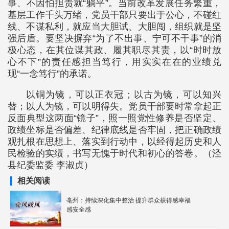
事、不因怕担责就“躺平”。当前改革发展任务繁重，
基层工作千头万绪，党员干部只要出于公心，不碰红
线、不谋私利，就应当大胆试、大胆闯，组织就是坚
强后盾。要坚决摒弃“为了不出事、宁可不干事”的消
极心态，在其位谋其政、履其职尽其责，以“时时放
心不下”的责任感担当笃行，用实实在在的业绩兑
现“一念笃行”的承诺。
以铜为镜，可以正衣冠；以古为镜，可以知兴
替；以人为镜，可以明得失。党员干部要时常拿起正
反面典型这两面“镜子”，照一照党性修养是否坚定、
政绩坐标是否偏差、纪律底线是否牢固，把正确政绩
观扎根在思想上、落实到行动中，以经得起历史和人
民检验的实绩，书写无愧于时代和初心的答卷。（泾
县纪委监委 李淑贞）
相关阅读
亳州：持续深化集中整治 提升群众获得感幸福
感安全感