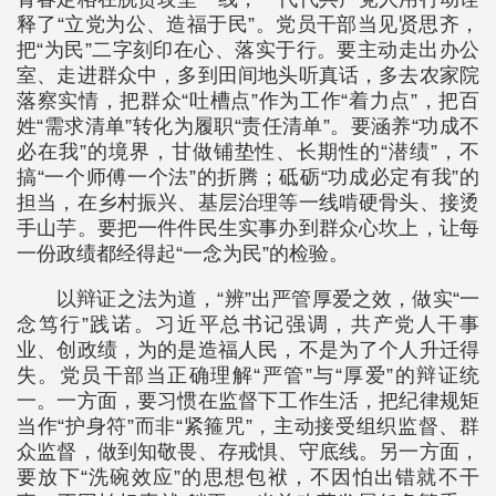
释了“立党为公、造福于民”。党员干部当见贤思齐，
把“为民”二字刻印在心、落实于行。要主动走出办公
室、走进群众中，多到田间地头听真话，多去农家院
落察实情，把群众“吐槽点”作为工作“着力点”，把百
姓“需求清单”转化为履职“责任清单”。要涵养“功成不
必在我”的境界，甘做铺垫性、长期性的“潜绩”，不
搞“一个师傅一个法”的折腾；砥砺“功成必定有我”的
担当，在乡村振兴、基层治理等一线啃硬骨头、接烫
手山芋。要把一件件民生实事办到群众心坎上，让每
一份政绩都经得起“一念为民”的检验。
以辩证之法为道，“辨”出严管厚爱之效，做实“一
念笃行”践诺。习近平总书记强调，共产党人干事
业、创政绩，为的是造福人民，不是为了个人升迁得
失。党员干部当正确理解“严管”与“厚爱”的辩证统
一。一方面，要习惯在监督下工作生活，把纪律规矩
当作“护身符”而非“紧箍咒”，主动接受组织监督、群
众监督，做到知敬畏、存戒惧、守底线。另一方面，
要放下“洗碗效应”的思想包袱，不因怕出错就不干