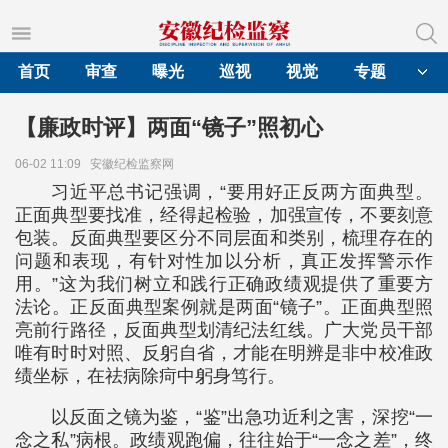
首页
审查
曝光
巡视
视觉
专题
【廉政时评】两面“镜子”照初心
06-02 11:09
安徽纪检监察网
习近平总书记强调，“要用好正反两方面典型。
正面典型要找准，经得起检验，加强宣传，不要刻意
包装。反面典型要区分不同层面和类别，梳理存在的
问题和表现，有针对性加以分析，真正发挥警示作
用。”这为我们树立和践行正确政绩观提供了重要方
法论。正反面典型案例就是两面“镜子”。正面典型照
亮前行路径，反面典型划清纪法红线。广大党员干部
唯有时时对照、反躬自省，才能在明辨是非中校准政
绩坐标，在祛病除疴中躬身笃行。
以反面之镜为鉴，“鉴”出急功近利之害，深挖“一
念之私”病根。政绩观跑偏，往往始于“一念之差”，终