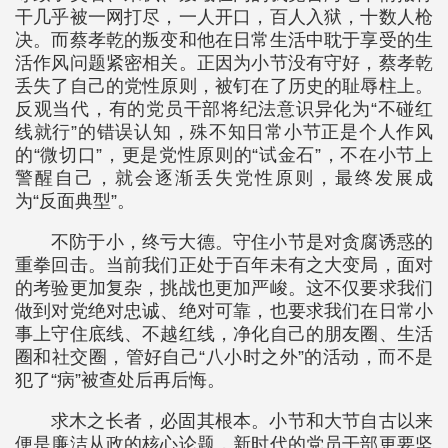
干几乎被一网打尽，一人开口，百人入狱，十数人枪
决。而蔡孝乾的叛变和他在日常生活中耽于享受的生
活作风问题紧密相关。正因为小节没有守好，蔡孝乾
丢失了自己的党性原则，被钉在了历史的耻辱柱上。
反观当代，有的党员干部将纪法意识异化为“不碰红
线就行”的错误认知，殊不知日常小节正是个人作风
的“微切口”，更是党性原则的“试金石”，不在小节上
警醒自己，就会逐渐丢失党性原则，最终发展成
为“反面典型”。
不防于小，终亏大德。守住小节是对贪腐诱惑的
重拳回击。当前我们正处于百年未有之大变局，面对
的考验更加复杂，挑战也更加严峻。这不仅要求我们
做到对党绝对忠诚、绝对可靠，也要求我们在日常小
事上守住底线、不越红线，净化自己的朋友圈、生活
圈和社交圈，管好自己“八小时之外”的活动，而不是
犯了“病”被查处后再后悔。
求木之长者，必固其根本。小节和大节自古以来
便是廉洁从政的核心论题，新时代的党员干部更要坚