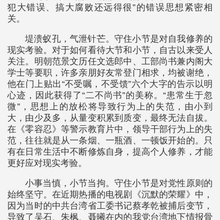
犯大错误、搞大腐败还远得很”的错误思想紧密相
关。
堤溃蚁孔，气泄针芒。守住小节是对自我修养的
现实考验。对于如何看待大节和小节，自古以来受人
关注。明朝范景文历任文选郎中、工部尚书兼内阁大
学士等要职，许多亲朋好友常登门相求，均被谢绝，
他在门上贴出“不受嘱，不受馈”六个大字的告示以明
心迹，因此获得了“二不尚书”的美称。“患常生于忽
微”，思想上的放松将导致行为上的失范，由小到
大，由少及多，从量变积累到质变，最终无法自拔。
在《零容忍》等警示教育片中，领导干部行为上的失
范，往往就是从一条烟、一瓶酒、一顿饭开始的。只
有在日常生活中不断修炼自身，提高个人修养，才能
更好应对现实考验。
小事当慎，小节当拘。守住小节是对党性原则的
始终坚守。在近期热播的电视剧《沉默的荣耀》中，
因为当时的中共台湾省工委书记蔡孝乾被捕后变节，
导致了吴石、朱枫、聂曦在内的我党台湾地下情报骨