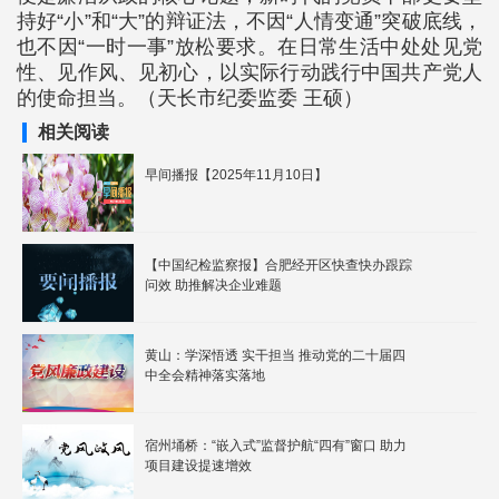
持好“小”和“大”的辩证法，不因“人情变通”突破底线，
也不因“一时一事”放松要求。在日常生活中处处见党
性、见作风、见初心，以实际行动践行中国共产党人
的使命担当。（天长市纪委监委 王硕）
相关阅读
早间播报【2025年11月10日】
【中国纪检监察报】合肥经开区快查快办跟踪
问效 助推解决企业难题
黄山：学深悟透 实干担当 推动党的二十届四
中全会精神落实落地
宿州埇桥：“嵌入式”监督护航“四有”窗口 助力
项目建设提速增效