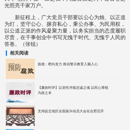
光照亮千家万户。
新征程上，广大党员干部要以公心为烛、以正道
为灯，坚守公心、摒弃私心，秉公办事、为民用权，
以公道正派的作风凝聚力量，以务实担当的态度履职
尽责，在干事创业中书写无愧于时代、无愧于人民的
答卷。（张锐）
相关阅读
旌德：靶向发力 推动警示教育入脑入心
【廉政时评】以党性淬炼忠诚之魂 以民心厚植
为政之本
支持皖北地区全面振兴动员大会在合肥召开