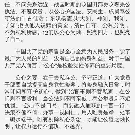
任，不问关系远近；战国时期的赵国田部吏赵奢秉公
执法、不避权贵，以公心护国法、安民生，成就奉公
守法的千古佳话；东汉杨震以“天知、神知、我知、
子知”拒收他人馈赠的黄金，清白自守、公私分明，
不为私利所惑。他们以公心为烛，照亮四方，也照亮
了自己。
中国共产党的宗旨是全心全意为人民服务，除了
最广大人民的利益，没有自己的特殊利益。对于中国
共产党人而言，“公心”是检验党性修养的重要尺度。
公心之要，在于去私存公、坚守正道。广大党员
干部要自觉提高自身党性修养，将修身融入日常，时
常叩问和守护初心，做到“治官事则不营私家，在公
门则不言货利，当公法则不阿亲戚，奉公举贤则不避
仇雠。”公心不是口号，而要融入履职的一言一行：
决策不偏不倚，办事一视同仁，用人唯贤是举，处事
一碗水端平。唯有剔除私心杂念，才能让公道之烛长
明，让权力运行不偏轨、不越界。