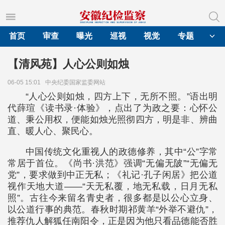
首页
审查
曝光
巡视
视觉
专题
【清风苑】人心公则如烛
06-05 15:01
中央纪委国家监委网站
“人心公则如烛，四方上下，无所不照。”语出明
代薛瑄《读书录·体验》，点出了为政之要：心怀公
道、秉公用权，便能如烛光照彻四方，明是非、辨曲
直、暖人心、聚民心。
中国传统文化重视人的政德修养，其中“公”字常
常居于首位。《尚书·洪范》强调“无偏无陂”“无偏无
党”，要求做到中正无私；《礼记·孔子闲居》把公道
视作天地大道——“天无私覆，地无私载，日月无私
照”。古往今来留名青史者，很多都是以公心立身、
以公道行事的典范。春秋时期祁黄羊“外举不避仇”，
推荐仇人解狐任南阳令，正是因为他只看品德能否胜