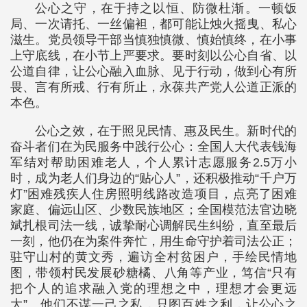
公心之守，在于持之以恒、防微杜渐。一顿饭
局、一次请托、一丝偏袒，都可能让烛火摇曳、私心
滋生。党员领导干部当慎独慎微、慎始慎终，在小事
上守底线，在小节上严要求。要时刻以公心自省、以
公道自律，让公心融入血脉、见于行动，做到心有所
畏、言有所戒、行有所止，永葆共产党人公道正派的
本色。
公心之效，在于照见民情、惠及民生。新时代的
奋斗者们在为民服务中践行公心：全国人大代表钱海
军结对帮助困难老人，个人累计志愿服务2.5万小
时，成为老人们身边的“贴心人”，还积极推动“千户万
灯”困难残疾人住房照明线路改造项目，点亮了困难
家庭、偏远山区、少数民族地区；全国模范法官边晓
斌扎根司法一线，诚挚耐心调解民生纠纷，直至最后
一刻，他仍在为案件奔忙，用生命守护着司法公正；
驻守山村的黄文秀，遍访全村贫困户，手绘民情地
图，带领村民发展砂糖橘、八角等产业，笃信“只有
把个人的追求融入党的理想之中，理想才会更远
大”。他们不谋一己之私，只图百姓之利，让公心之