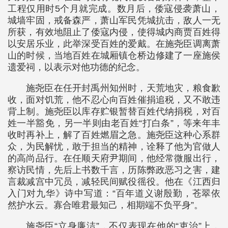
工程仅用时5个月就完成。数月后，倭寇侵袭萧山，
城墙牢固，戒备森严，萧山军民凭城抗击，敌人一无
所获，有效地阻止了倭寇内侵，使得城内商贾百姓得
以安居乐业，此举深受百姓的爱戴。在施尧臣调离萧
山的时候，当地百姓在城厢镇仓桥边修建了一座施侯
遗爱祠，以表示对他功德的纪念。
施尧臣在任开封禹州知州时，天荒地灾，粮食歉
收，面对饥荒，他不忍心向百姓催捐追税，又不敢违
背上制。施尧臣以库存贮银暂替百姓代纳捐税，对百
姓一半豁免，另一半则由老百姓“打白条”，等来年丰
收时再补上，解了百姓燃眉之急。施尧臣这种心系群
众，为民解忧，敢于担当的精神，诠释了他为官做人
的高尚品行。在任顺天府尹期间，他经常微服出行，
察访民情，先后上书数千言，历陈弊政恶习之害，建
言裁减宫中冗员，减轻民间赋役徭役。他在《江西归
入门对九华》诗中写道：“百年道义谢殷勤，苍翠依
然护水云。寡合唯君最知己，相期端不负平身”。
施尧臣“立身廉洁”，不仅表现在他的“吏治”上，