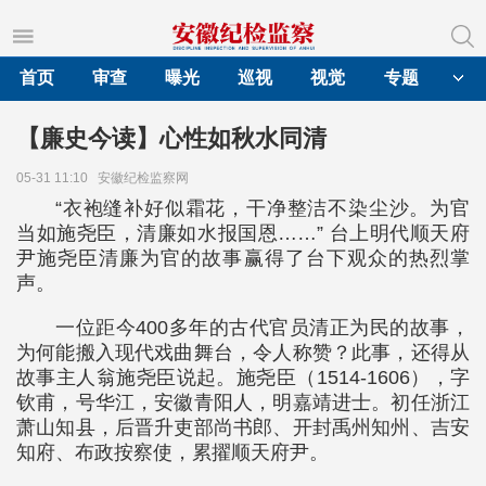
首页
审查
曝光
巡视
视觉
专题
【廉史今读】心性如秋水同清
05-31 11:10
安徽纪检监察网
“衣袍缝补好似霜花，干净整洁不染尘沙。为官
当如施尧臣，清廉如水报国恩……” 台上明代顺天府
尹施尧臣清廉为官的故事赢得了台下观众的热烈掌
声。
一位距今400多年的古代官员清正为民的故事，
为何能搬入现代戏曲舞台，令人称赞？此事，还得从
故事主人翁施尧臣说起。施尧臣（1514-1606），字
钦甫，号华江，安徽青阳人，明嘉靖进士。初任浙江
萧山知县，后晋升吏部尚书郎、开封禹州知州、吉安
知府、布政按察使，累擢顺天府尹。