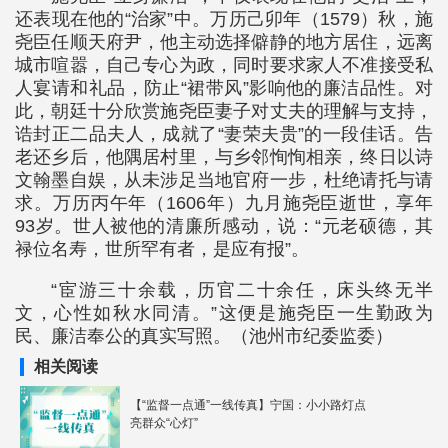
还表现在他的“治家”中。万历己卯年（1579）秋，施
尧臣任顺天府尹，他主动选择僻静的地方居住，远离
城市喧嚣，自己专心为政，同时要求家人不准接受私
人宴请和礼品，防止“裙带风”影响他的廉洁品性。对
此，朝廷十分欣赏施尧臣妻子对丈夫的理解与支持，
诰封正二品夫人，成就了“妻荣夫贵”的一段佳话。告
老还乡后，他隅居村里，与乡邻恂恂相亲，终日以诗
文翰墨自娱，从未涉足当地官府一步，杜绝请托与请
求。万历丙午年（1606年）九月施尧臣逝世，享年
93岁。世人被他的清廉所感动，说：“元老硕德，其
禄位名寿，世所罕有者，是应有报”。
“宦游三十余载，历官二十余任，床头终无半
文，心性如秋水同清。”这便是施尧臣一生勤政为
民、廉洁奉公的真实写照。（池州市纪委监委）
相关阅读
【“监督一点通”一线传真】宁国：小小路灯点
亮群众“心灯”