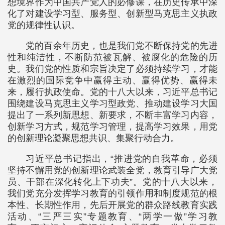
想境界作为中国共产党人的必修课，在历史传承中深
化了对建设学习型、服务型、创新型马克思主义执政
党的规律性认识。
党的百余年历史，也是我们党不断保持党的先进
性和纯洁性，不断防范被瓦解、被腐化的危险的历
史。我们党的性质和宗旨决定了必须持续学习，才能
在激烈的国际竞争中赢得主动、赢得优势、赢得未
来，履行执政使命。党的十八大以来，习近平总书记
围绕建设马克思主义学习型政党、推动建设学习大国
提出了一系列新思想、新要求，不断丰富学习内容，
创新学习方式，规范学习管理，提高学习效果，用党
的创新理论凝聚思想共识、集聚行动合力。
习近平总书记指出，“推进党的自我革命，必须
坚持不懈用党的创新理论武装全党，教育引导广大党
员、干部在深化转化上下功夫”。党的十八大以来，
我们党充分发挥学习教育的引领作用和制度规范的根
本性、长期性作用，先后开展党的群众路线教育实践
活动、“三严三实”专题教育、“两学一做”学习教