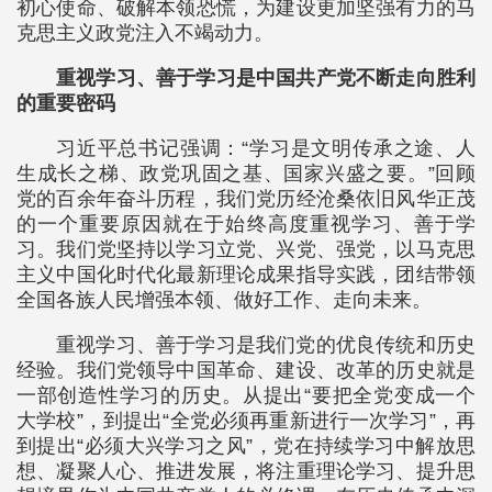
初心使命、破解本领恐慌，为建设更加坚强有力的马
克思主义政党注入不竭动力。
重视学习、善于学习是中国共产党不断走向胜利
的重要密码
习近平总书记强调：“学习是文明传承之途、人
生成长之梯、政党巩固之基、国家兴盛之要。”回顾
党的百余年奋斗历程，我们党历经沧桑依旧风华正茂
的一个重要原因就在于始终高度重视学习、善于学
习。我们党坚持以学习立党、兴党、强党，以马克思
主义中国化时代化最新理论成果指导实践，团结带领
全国各族人民增强本领、做好工作、走向未来。
重视学习、善于学习是我们党的优良传统和历史
经验。我们党领导中国革命、建设、改革的历史就是
一部创造性学习的历史。从提出“要把全党变成一个
大学校”，到提出“全党必须再重新进行一次学习”，再
到提出“必须大兴学习之风”，党在持续学习中解放思
想、凝聚人心、推进发展，将注重理论学习、提升思