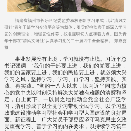
福建省福州市长乐区纪委监委积极创新学习形式，以“清风文
研社”青年干部学习交流平台等为载体，引导纪检监察干部深入学习
党的创新理论，增强党性修养，找准履职切入点和着力点。图为青
年干部在“清风文研社”认真学习党的二十届四中全会精神。 郑嘉雯
摄
事业发展没有止境，学习就没有止境。习近平总
书记强调：“我们的干部要上进，我们的党要上进，
我们的国家要上进，我们的民族要上进，就必须大兴
学习之风，坚持学习、学习、再学习，坚持实践、实
践、再实践。”党的十八大以来，以习近平同志为核
心的党中央以时刻保持解决大党独有难题的清醒和坚
定，自上而下、一以贯之地推动全党全社会广泛学
习，指引形成了以全党学习带动全民学习、以学习型
政党建设推动学习型社会和学习型大国建设的良好局
面。新征程上，广大党员干部更应坚守马克思主义政
党重视学习、善于学习的内在要求，以持续学习筑牢