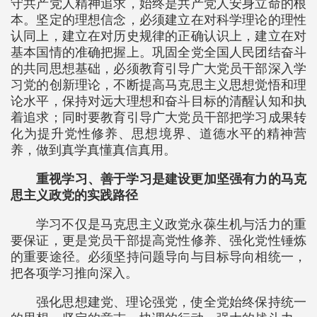
守共产党人精神追求，始终是共产党人安身立命的根
本。坚定的理想信念，必须建立在对科学理论的理性
认同上，建立在对历史规律的正确认识上，建立在对
基本国情的准确把握上。巩固全党全国人民团结奋斗
的共同思想基础，必须教育引导广大党员干部深入学
习党的创新理论，不断提高马克思主义思想觉悟和理
论水平，保持对远大理想和奋斗目标的清醒认知和执
着追求；同时要教育引导广大党员干部把学习成果转
化为提升党性修养、思想境界、道德水平的精神营
养，做到真学真懂真信真用。
重视学习、善于学习是建设更加坚强有力的马克
思主义政党的实践路径
学习不仅是马克思主义政党永葆生机与活力的重
要保证，更是党员干部提高党性修养、强化党性锤炼
的重要途径。必须坚持问题导向与目标导向相统一，
把各项学习推向深入。
强化思想建党、理论强党，使全党始终保持统一