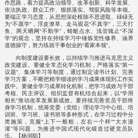
作思路，着力提高政治领导、改革创新、科学发展、
依法执政、群众工作、狠抓落实、驾驭风险等本领。
要端正学习态度，从思想深处根除不思进取、碌碌无
为“不愿学”，浮皮潦草、走马观花“不真学”，三天打
鱼、两天晒网“不勤学”，蜻蜓点水、浅尝辄止“不深
学”的观念，坚持在持续学习中锤炼党性修养、涵养
道德操守，努力练就干事创业的“看家本领”。
向制度建设要长效，以持续学习推进马克思主义
政党建设。要健全常态化学习机制，严格落实“第一
议题”、集体学习等制度，通过制定读书计划、完善
学习方案，不断把精学细读的学习成果体现到工作实
践中。要健全学习成果转化机制，把学习成效与干部
考核、民主评议、组织监督有机结合起来，以“学用
相长”推动改革发展新成效。要持续完善党员干部终
身学习机制，统筹党委（党组）理论学习中心组、培
训班、学习班、读书班等多种形式，在学习过程中分
类施策，克服“上下一般粗，左右一个样”“大水漫
灌”等问题，为推进中国式现代化锻造过硬党员队
伍。【杨润聪】