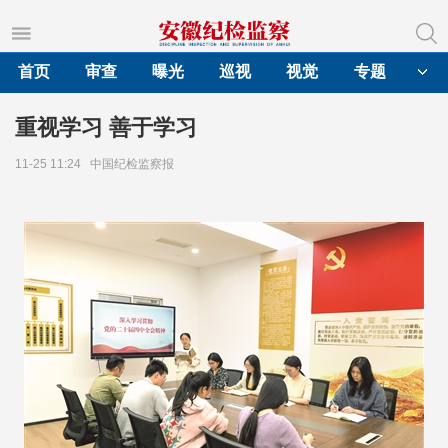
首页
审查
曝光
巡视
视觉
专题
重视学习 善于学习
11-25 11:24
中国纪检监察报