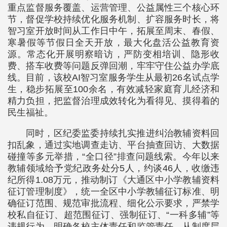
重点监督服务覆盖、运营管理、公益属性三个核心环
节，督促学校持续优化服务机制、扩容服务时长，将
智习室开放时间从工作日中午，拓展至周末、春假、
寒暑假等节假日全天开放，最大化盘活公益教育资
源。常态化开展明察暗访，严防变相培训、隐形收
费、搭车收费等问题反弹回潮，牢牢守住公益办学底
线。目前，该校AI智习室服务学生从最初26名试点学
生，稳步拓展至100余名，有效减轻家庭育儿经济和
精力负担，把监督治理成效转化为看得见、摸得着的
民生福祉。
同时，区纪委监委持续扎实推进纠治教辅资料回
扣乱象，通过实地调查走访、平台抽查回访、大数据
碰撞等多元举措，“全口径”排查问题线索。今年以来
教辅领域给予党纪政务处分5人，约谈46人，收缴违
纪所得1.08万元，推动制订《大通区中小学教辅资料
征订管理制度》，统一全区中小学教辅征订标准、明
确征订范围、规范审批流程、细化公示要求，严禁学
校私自征订、超范围征订、强制征订、“一科多辅”等
违规行为，明确各校主体责任和监管责任，从制度层