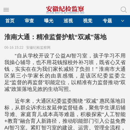
首页
审查
曝光
巡视
视觉
专题
淮南大通：精准监督护航“双减”落地
06-16 15:22
安徽纪检监察网
“自从学校开设了公益AI智习室，孩子学习不用
我操心辅导，也不用花钱报校外补习班，既省心又省
钱，实实在在为我们家长减轻了负担！” 淮南市大通
区第三小学家长的由衷感慨，是该区纪委监委立
足“监督的再监督”职能定位，以精准有力监督推动“双
减”政策落地见效的生动写照。
近年来，大通区纪委监委围绕 “双减” 惠民落地目
标，从群众诉求出发延伸监督链条，聚焦学生课后辅
导难、家庭育儿成本高等难题，积极探索“人工智能
+教育”融合育人新路径，推动职能部门引入公益免费
AI智习室。紧盯智习室的建设、运营、管理全流程，