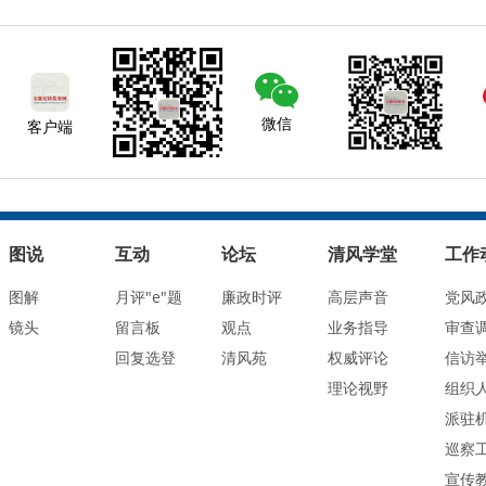
微信
客户端
图说
互动
论坛
清风学堂
工作
图解
月评"e"题
廉政时评
高层声音
党风
镜头
留言板
观点
业务指导
审查
回复选登
清风苑
权威评论
信访
理论视野
组织
派驻
巡察
宣传