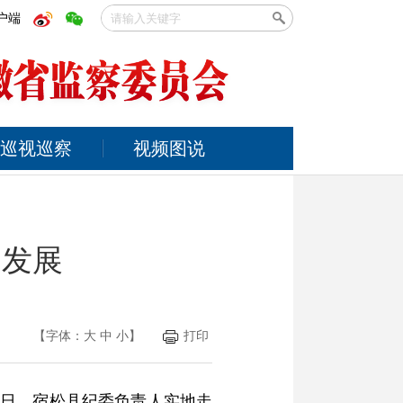
户端
巡视巡察
视频图说
促发展
【字体：
大
中
小
】
打印
近日，宿松县纪委负责人实地走