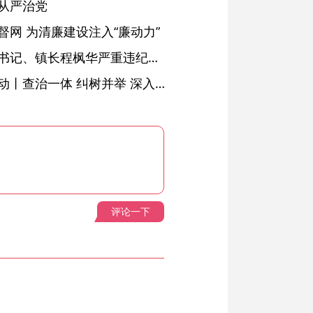
从严治党
网 为清廉建设注入“廉动力”
绩溪县长安镇原党委副书记、镇长程枫华严重违纪违法被开除党籍和公职
落实五次全会精神见行动丨查治一体 纠树并举 深入推进风腐同查同治
评论一下