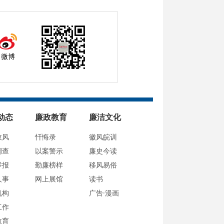
微博
动态
廉政教育
廉洁文化
政风
忏悔录
徽风皖训
调查
以案警示
廉史今读
举报
勤廉榜样
移风易俗
人事
网上展馆
读书
机构
广告·漫画
工作
教育