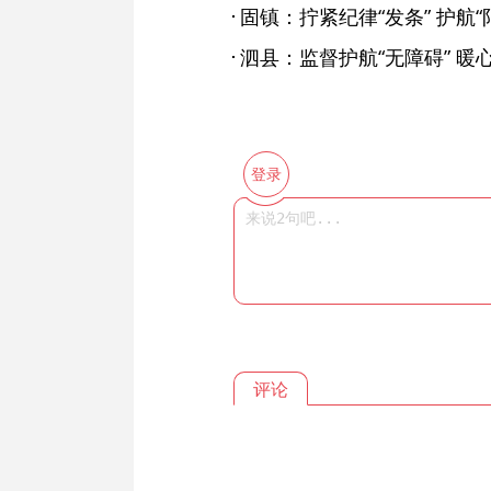
固镇：拧紧纪律“发条” 护航“
泗县：监督护航“无障碍” 暖
登录
评论