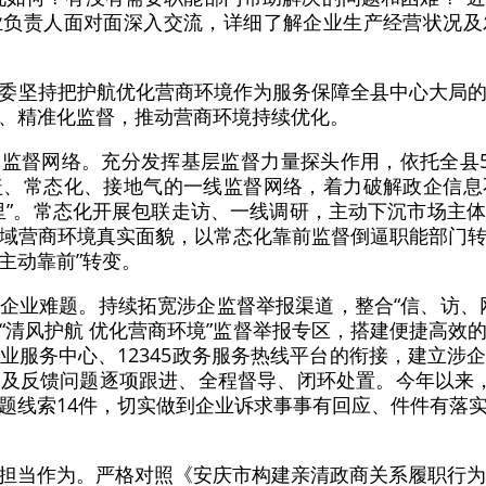
业负责人面对面深入交流，详细了解企业生产经营状况及
委坚持把护航优化营商环境作为服务保障全县中心大局
、精准化监督，推动营商环境持续优化。
监督网络。充分发挥基层监督力量探头作用，依托全县5
盖、常态化、接地气的一线监督网络，着力破解政企信息
里”。常态化开展包联走访、一线调研，主动下沉市场主
域营商环境真实面貌，以常态化靠前监督倒逼职能部门
“主动靠前”转变。
企业难题。持续拓宽涉企监督举报渠道，整合“信、访、
“清风护航 优化营商环境”监督举报专区，搭建便捷高效
业服务中心、12345政务服务热线平台的衔接，建立涉
及反馈问题逐项跟进、全程督导、闭环处置。今年以来
题线索14件，切实做到企业诉求事事有回应、件件有落
担当作为。严格对照《安庆市构建亲清政商关系履职行为