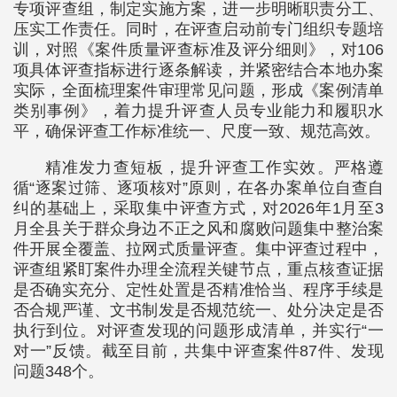
专项评查组，制定实施方案，进一步明晰职责分工、
压实工作责任。同时，在评查启动前专门组织专题培
训，对照《案件质量评查标准及评分细则》，对106
项具体评查指标进行逐条解读，并紧密结合本地办案
实际，全面梳理案件审理常见问题，形成《案例清单
类别事例》，着力提升评查人员专业能力和履职水
平，确保评查工作标准统一、尺度一致、规范高效。
精准发力查短板，提升评查工作实效。严格遵
循“逐案过筛、逐项核对”原则，在各办案单位自查自
纠的基础上，采取集中评查方式，对2026年1月至3
月全县关于群众身边不正之风和腐败问题集中整治案
件开展全覆盖、拉网式质量评查。集中评查过程中，
评查组紧盯案件办理全流程关键节点，重点核查证据
是否确实充分、定性处置是否精准恰当、程序手续是
否合规严谨、文书制发是否规范统一、处分决定是否
执行到位。对评查发现的问题形成清单，并实行“一
对一”反馈。截至目前，共集中评查案件87件、发现
问题348个。