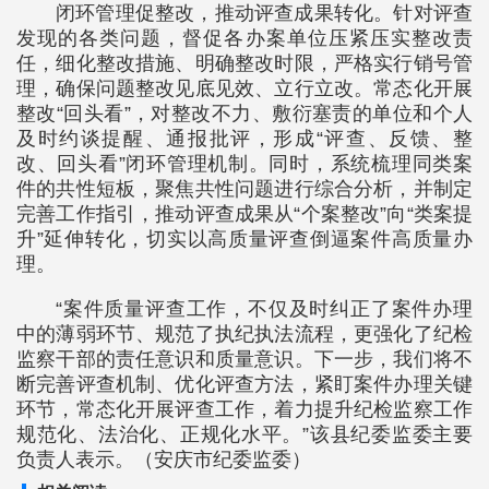
闭环管理促整改，推动评查成果转化。针对评查
发现的各类问题，督促各办案单位压紧压实整改责
任，细化整改措施、明确整改时限，严格实行销号管
理，确保问题整改见底见效、立行立改。常态化开展
整改“回头看”，对整改不力、敷衍塞责的单位和个人
及时约谈提醒、通报批评，形成“评查、反馈、整
改、回头看”闭环管理机制。同时，系统梳理同类案
件的共性短板，聚焦共性问题进行综合分析，并制定
完善工作指引，推动评查成果从“个案整改”向“类案提
升”延伸转化，切实以高质量评查倒逼案件高质量办
理。
“案件质量评查工作，不仅及时纠正了案件办理
中的薄弱环节、规范了执纪执法流程，更强化了纪检
监察干部的责任意识和质量意识。下一步，我们将不
断完善评查机制、优化评查方法，紧盯案件办理关键
环节，常态化开展评查工作，着力提升纪检监察工作
规范化、法治化、正规化水平。”该县纪委监委主要
负责人表示。（安庆市纪委监委）