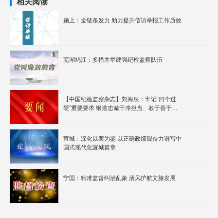
相关阅读
颍上：全链条发力 助力提升信访举报工作质效
芜湖鸠江：多措并举建强纪检监察队伍
【中国纪检监察杂志】刘海泉：牢记“四个过
硬”重要要求 锻造忠诚干净担当、敢于善于斗
争的纪检监察铁军
宣城：深化以案为鉴 以正确政绩观奋力谱写中
国式现代化宣城篇章
宁国：精准监督纠治乱象 清风护航文旅发展