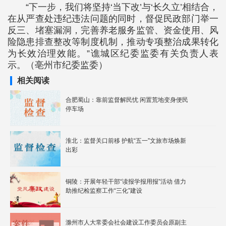
“下一步，我们将坚持‘当下改’与‘长久立’相结合，
在从严查处违纪违法问题的同时，督促民政部门举一
反三、堵塞漏洞，完善养老服务监管、资金使用、风
险隐患排查整改等制度机制，推动专项整治成果转化
为长效治理效能。”谯城区纪委监委有关负责人表
示。（亳州市纪委监委）
相关阅读
合肥蜀山：靠前监督解民忧 闲置荒地变身便民
停车场
淮北：监督关口前移 护航“五一”文旅市场焕新
出彩
铜陵：开展年轻干部“读报学报用报”活动 借力
助推纪检监察工作“三化”建设
滁州市人大常委会社会建设工作委员会原副主