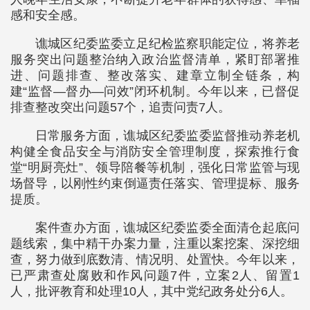
感和安全感。
谯城区纪委监委立足纪检监察职能定位，将养老
服务突出问题整治纳入政治监督清单，紧盯部署推
进、问题排查、整改落实、建章立制全链条，构
建“监督—督办—问效”闭环机制。今年以来，已督促
排查整改突出问题57个，追责问责7人。
日常服务方面，谯城区纪委监委监督推动养老机
构健全食品安全与消防安全管理制度，探索推行食
堂“明厨亮灶”、领导陪餐等机制，强化日常监管与现
场督导，以刚性约束倒逼责任落实、管理提标、服务
提质。
案件查办方面，谯城区纪委监委全面清仓起底问
题线索，集中精干办案力量，注重以案挖案、深挖细
查，努力做到底数清、情况明、处置快。今年以来，
已严肃查处腐败和作风问题7件，立案2人、留置1
人，批评教育和处理10人，其中党纪政务处分6人。