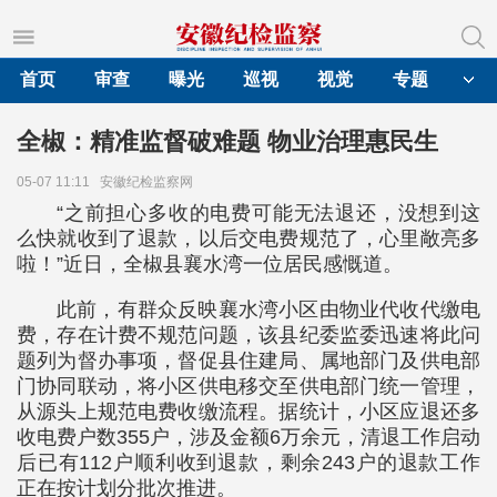
首页
审查
曝光
巡视
视觉
专题
全椒：精准监督破难题 物业治理惠民生
05-07 11:11
安徽纪检监察网
“之前担心多收的电费可能无法退还，没想到这
么快就收到了退款，以后交电费规范了，心里敞亮多
啦！”近日，全椒县襄水湾一位居民感慨道。
此前，有群众反映襄水湾小区由物业代收代缴电
费，存在计费不规范问题，该县纪委监委迅速将此问
题列为督办事项，督促县住建局、属地部门及供电部
门协同联动，将小区供电移交至供电部门统一管理，
从源头上规范电费收缴流程。据统计，小区应退还多
收电费户数355户，涉及金额6万余元，清退工作启动
后已有112户顺利收到退款，剩余243户的退款工作
正在按计划分批次推进。