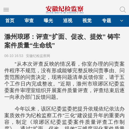
首页
审查
曝光
巡视
视觉
专题
滁州琅琊：评查“扩面、促改、提效” 铸牢
案件质量“生命线”
06-10 16:53
安徽纪检监察网
“从本次评查反映的情况看，你室办理的问责案
件程序不规范，没有形成能够完整反映问责事由、问
责范围的问责决定，现将问题清单反馈你室，请于五
个工作日内完成整改。”近期，滁州市琅琊区纪委监
委案件审理室组织开展案件质量评查，评查结束后逐
一向承办部门反馈问题。
今年以来，该区纪委监委把提升依规依纪依法办
案质效作为纪检监察工作“三化”建设提升年的重要内
容，制定《琅琊区纪委监委案件质量评查工作制
度》，通过“扩面、促改、提效”三维度深化案件质量