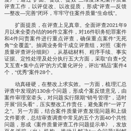
评查工作，以评促改、以改提质，形成“评查—反馈
—整改—完善”闭环，牢牢守住案件质量“生命线”。
扩面提质，在评查上见真章。全面评查2021年9
月以来全委办结的96件立案件，对16件职务犯罪案件
和4件问责案件进行重点评查，确保重点案件“无死
角”“全覆盖”。抽调业务骨干成立评查组，对照《案件
质量评查评分细则》，从基础材料、程序手续、事实
证据、定性处理及处分执行五大方面，采取“自查+交
叉互查+集中点评”的方式量化评分，评出“精品”案件4
个，“优秀”案件28个。
动真碰硬，在整改上求实效。一方面，梳理汇总
评查中发现的130余个问题，形成个案反馈意见，由
案件审理室牵头，对问题实行限期“销号管理”，适时
开展“回头看”，压实整改工作责任，避免案件“一评了
之”。另一方面，结合案件质量评查发现问题和上级
文件要求，总结审查调查中常见的五个方面40个共性
问题，形成《案件质量评查工作问题提示单》，发放