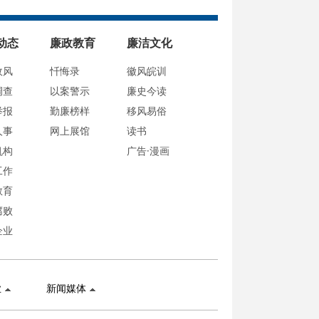
动态
廉政教育
廉洁文化
政风
忏悔录
徽风皖训
调查
以案警示
廉史今读
举报
勤廉榜样
移风易俗
人事
网上展馆
读书
机构
广告·漫画
工作
教育
腐败
企业
业
新闻媒体