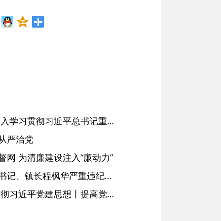
省委常委会会议强调 深入学习贯彻习近平总书记重要讲话精神 以高质量党建引领高质量发展 梁言顺主持并讲话
从严治党
网 为清廉建设注入“廉动力”
绩溪县长安镇原党委副书记、镇长程枫华严重违纪违法被开除党籍和公职
学习进行时·深入学习贯彻习近平党建思想丨提高党的战斗力的法宝