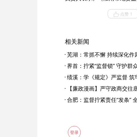
点赞 1
相关新闻
芜湖：常抓不懈 持续深化作
界首：拧紧“监督锁” 守护群
绩溪：学《规定》严监督 筑牢
【廉政漫画】严守政商交往
合肥：监督拧紧责任“发条” 
登录