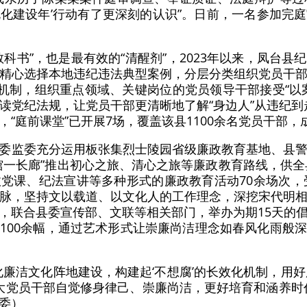
化建设年’行动有了更深刻的认识”。日前，一名参加完
教科书”，也是最有效的“清醒剂”，2023年以来，凤台
精心选择本地违纪违法典型案例，分层分类组织党员干
育机制，组织重点领域、关键岗位的党员领导干部接受“以
读党纪法规，让党员干部更清晰地了解“身边人”从违纪到
前，“庭前课堂”已开展7场，覆盖该县1100余名党员干部，
委监委充分运用板张集烈士陵园省级廉政教育基地、县
馆一长廊”推出初心之旅、清心之旅等廉政教育路线，供全县
党课、纪法宣讲等多种形式的廉政教育活动70余场次，受
脉，坚持文以载道、以文化人的工作理念，深挖宋代明
，联合县委宣传部、文联等相关部门，举办为期15天的
100余幅，通过艺术形式让崇廉尚洁理念如春风化雨般
化廉洁文化阵地建设，构建起‘不想腐’的长效化机制，用好
导广大党员干部自觉修身律己、崇廉尚洁，更好培育和涵养时
委）