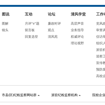
图说
互动
论坛
清风学堂
工作
图解
月评"e"题
廉政时评
高层声音
党风
镜头
留言板
观点
业务指导
审查
回复选登
清风苑
权威评论
信访
理论视野
组织
派驻
巡察
宣传
预防
高校
市县(区)纪检监察网站群
派驻纪检监察机构
院校企