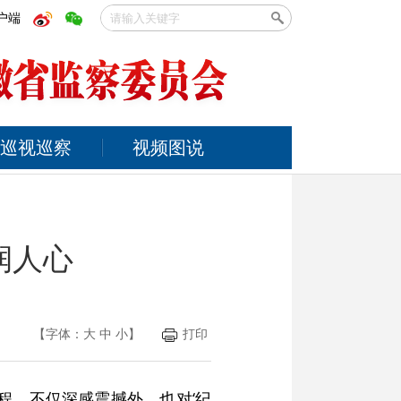
户端
巡视巡察
视频图说
润人心
【字体：
大
中
小
】
打印
程，不仅深感震撼外，也对‘纪