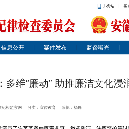
手机站
|
客
信息公开
案件发布
监督曝光
：多维“廉动” 助推廉洁文化浸
徽纪检监察网
分类：宣传教育 编辑：杨峰
我亲历了陈某某案件庭审调查、举证质证、法庭辩护等过