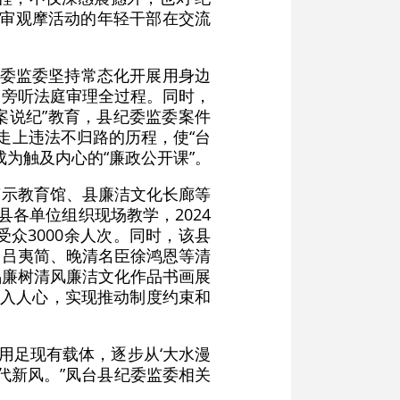
庭审观摩活动的年轻干部在交流
县纪委监委坚持常态化开展用身边
部旁听法庭审理全过程。同时，
案说纪”教育，县纪委监委案件
走上违法不归路的历程，使“台
成为触及内心的“廉政公开课”。
警示教育馆、县廉洁文化长廊等
各单位组织现场教学，2024
众3000余人次。同时，该县
相吕夷简、晚清名臣徐鸿恩等清
倡廉树清风廉洁文化作品书画展
深入人心，实现推动制度约束和
用足现有载体，逐步从‘大水漫
代新风。”凤台县纪委监委相关