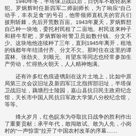
1940年冬，半塔保卫战以后，日伪军不敢轻易来
犯。罗炳辉时任新四军二师副师长，为了响应“自己
动手，丰衣足食”的号召，他带领师直机关的官兵们
披荆斩棘，先后开荒数百亩。1943年夏天，罗炳辉想
自己种一块地，委托村民租了二亩地。村民送来种子
和耕牛犁耙，罗炳辉吩咐警卫员如数付钱、分文不
少。这块地他连续种了三年，直到1945年离开，租地
的钱都年年结清付齐、分文不欠。那时住在这里的谭
震林、张劲夫、刘顺元、肖望东等同志也经常参加生
产劳动，忙得热火朝天，人人精神饱满。
还有许多红色痕迹镌刻在这片土地上，比如中原
局第三次会议旧址及新四军江北指挥部旧址，半塔保
卫战旧址，藕塘烈士陵园，嘉山县抗日民主政府纪念
馆，天长市中国人民抗日军政大学第八分校纪念馆，
等等。
烽火岁月，红色皖东为夺取抗日战争的胜利作出
了重要贡献；承平年代，敢闯敢试、敢为人先，小岗
村的“一声惊雷”拉开了中国农村改革的序幕……