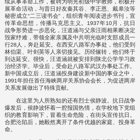
续从事革命工作，被聘为明光初级中学教师，积极开
展革命活动，与昔日好友秦其谷、李正恩、戴皋汝等
秘密成立“二三读书会”，组织青年阅读进步书刊，宣
传革命思想，传播马克思主义。1937年10月，抗日
战争形势进一步恶化，汪道涵与父亲汪雨相果断决定
毁家纾难，带领全家亲属及中共明光临时支部成员一
行28人，奔赴延安。在西安八路军办事处，他们受到
林伯渠、叶剑英等人亲切接见。历经辗转，他们终于
到达延安。很快，汪道涵就被安排到陕北公学学习政
治经济学。毕业后，受命赴八路军武汉办事处工作。
新中国成立后，汪道涵投身建设新中国的事业之中，
1991年担任首任海峡两岸关系协会会长，为促进两岸
关系发展做出了特殊贡献。
在这里为人所熟知的还有烈士侯静波。抗日战争
爆发后，侯静波怀着一腔报国热情，在学校地下党组
织的教育影响下，冒着生命危险，在街头宣传抗日。
合肥沦陷后，她毅然离开了条件优越的家庭、投身革
命。