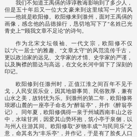
我们不知道王禹偁的谆谆教诲影响到了多少人，
但是五十年后又一位大文豪来到这里续写一片清风
——他就是欧阳修。欧阳修来到滁州，面对王禹偁的
画像，感念他的品德操行，恳切地写下了“名姓已光
青史上”“顾我文章不足论”的诗句。
作为北宋文坛领袖、一代文宗，欧阳修不仅
以“六一居士”的雅趣、“文章太守”的风范流传千古，
更以政治家的远见、文学家的才情、史学家的严谨，
以及胸襟的豁达与高远，在文化长河中留下了深刻的
印记。
欧阳修到任滁州时，正值江淮之间百年不见干
戈，人民安居乐业，因其地僻事简、民俗敦厚，兼有
山水之美，故转忧为乐。到滁州的第二年，欧阳修将
琅琊山麓的一座亭子命名为“醉翁亭”，并作《醉翁亭
记》。同年夏，欧阳修偶得一泉于州城西南丰山之谷
中，水味甘冽，因爱其山势环抱，筑小亭于泉侧，以
与州人往游其间。欧阳修取“岁物丰成”“与民同乐”之
意，命其名为“丰乐亭”，并作记，于是有了脍炙人口