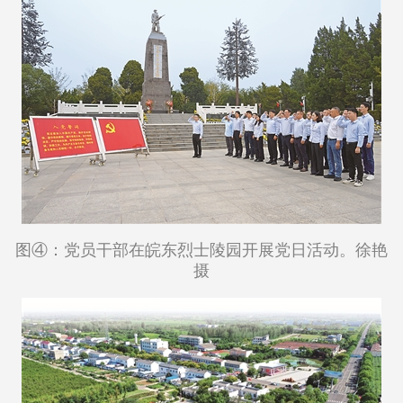
图④：党员干部在皖东烈士陵园开展党日活动。徐艳
摄