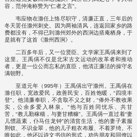
容，范仲淹称赞为“仁者之言”。
韦应物在滁任上恪尽职守，清廉正直，三年后的
冬天罢任滁州刺史。因为两袖清风，连返回家乡的路
费都没有，不得已到滁州郊外的西涧边搭庵栖身，于
是就有了这首《滁州西涧》。
二百多年后，又一位贤臣、文学家王禹偁来到了
这里。王禹偁不仅是北宋古文运动的改革者和推动
者，更是一位公而忘私的直臣，他清正廉洁的操守名
满朝野。
至道元年（995年）王禹偁出守滁州。王禹偁在
滁任职，宽政爱民，政善民安，百姓饱暖，“四境丰
登”。他清廉奉职，不贪取不义之财，“俸外不教收果
实，公余多爱入林泉。”他与百姓同忧乐、共甘
苦，“教儿勤稼穑，与妻甘糟糠”。王禹偁一直过着“妻
儿惯蔬素，仆马任龙钟”的清贫生活，他的妻子素服
荆钗、不识金翠，他的儿子粗衣布履、不着罗绮。不
唯如此，他还以诗文书信的形式，劝告朋友和同僚以