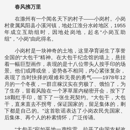
春风拂万里
在滁州有一个闻名天下的村子——小岗村。小岗
村隶属凤阳县小溪河镇，地处江淮分水岭地区，1955
年成立互助组时，因地处岗地，起名“小岗互助
组”，“小岗”由此得名。
小岗村是一块神奇的土地，这里孕育诞生了享誉
全国的“大包干”精神。在大包干纪念馆的墙上，悬挂
着一幅巨型画作，表现的是十八位带头人按手印的场
景。他们或蹲或坐，姿势各不相同，内心紧张复杂，
表现了当时抉择的艰难和无畏的勇气——1978年12
月的一个冬夜，一群庄稼汉实在穷极了、饿怕了，为
了生存，冒着风险在一个茅草屋内秘密开会，按下了
18颗红手印，签下了一张生死契约。“大包干，大包
干，直来直去不拐弯，保证国家的，留足集体的，剩
下都是自己的。”这首歌谣表达了小岗农民先国家、
后集体、再个人的朴素情怀，广泛传诵。
“大包干”宛如平地一声惊雷，拉开了中国农村改