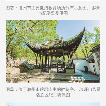
图②：滁州市主要廉洁教育场所分布示意图。 滁州
市纪委监委供图
图③：位于滁州市琅琊山中的醉翁亭。 琅琊山风景
名胜区纪工委供图