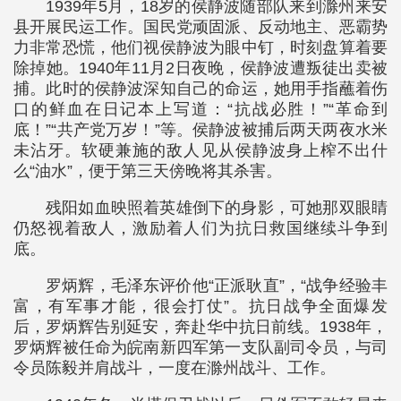
1939年5月，18岁的侯静波随部队来到滁州来安
县开展民运工作。国民党顽固派、反动地主、恶霸势
力非常恐慌，他们视侯静波为眼中钉，时刻盘算着要
除掉她。1940年11月2日夜晚，侯静波遭叛徒出卖被
捕。此时的侯静波深知自己的命运，她用手指蘸着伤
口的鲜血在日记本上写道：“抗战必胜！”“革命到
底！”“共产党万岁！”等。侯静波被捕后两天两夜水米
未沾牙。软硬兼施的敌人见从侯静波身上榨不出什
么“油水”，便于第三天傍晚将其杀害。
残阳如血映照着英雄倒下的身影，可她那双眼睛
仍怒视着敌人，激励着人们为抗日救国继续斗争到
底。
罗炳辉，毛泽东评价他“正派耿直”，“战争经验丰
富，有军事才能，很会打仗”。抗日战争全面爆发
后，罗炳辉告别延安，奔赴华中抗日前线。1938年，
罗炳辉被任命为皖南新四军第一支队副司令员，与司
令员陈毅并肩战斗，一度在滁州战斗、工作。