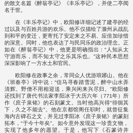
的散文名篇《醉翁亭记》《丰乐亭记》，并使二亭闻
名于世。
在《丰乐亭记》中，欧阳修详细记述了建亭的经
过以及与百姓共游的欢乐。他不仅描绘了滁州从战乱
到和平的变迁，更寄托了安定来之不易、应倍加珍惜
的深意。同时，他也表达了与民同乐的政治理念。正
如在《醉翁亭记》中，他更是明确指出：“人知从太
守游而乐，而不知太守之乐其乐也。”这种民本思想
深深影响了一方水土和官民。
欧阳修在政事之余，常同众人优游琅琊山。他在
《班春亭》诗中说：“信马寻春踏雪泥，醉中山水弄
清辉。野僧不用相迎送，乘兴闲来兴尽归。”欧阳修
还找到了唐代书法家李阳冰于大历六年（771年）所
作《庶子泉铭》的石刻篆文。当时他高兴得“徘徊其
下，久之不能去”。他在京都馆阁任职时，就曾征集
海内古碑石之文，并见过李阳冰《庶子泉铭》的篆刻
拓本，“于今十年矣”。如今意外发现这一珍贵文物，
实现了他多年的愿望。于是，他写下《石篆诗并