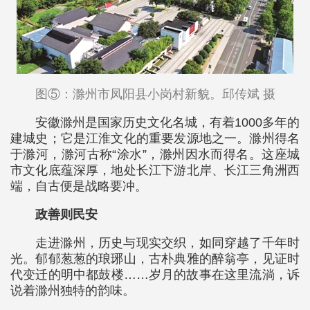
图⑤：滁州市凤阳县小岗村新貌。邱传斌 摄
安徽滁州是国家历史文化名城，有着1000多年的
建城史；它是江淮文化的重要发源地之一。滁州得名
于滁河，滁河古称“涂水”，滁州因水而得名。这座城
市文化底蕴深厚，地处长江下游北岸、长江三角洲西
端，自古便是战略要冲。
政善则民安
走进滁州，历史与现实交织，如同穿越了千年时
光。郁郁葱葱的琅琊山，古朴典雅的醉翁亭，见证时
代变迁的明中都鼓楼……岁月的故事在这里流淌，诉
说着滁州独特的韵味。