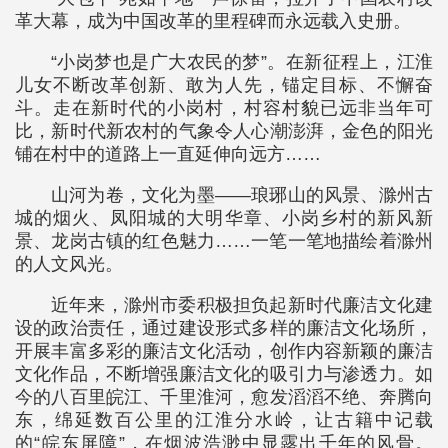
革大幕，成为中国改革的里程碑而永远载入史册。
“小岗梦也是广大农民的梦”。在新征程上，江淮
儿女不断改革创新、敢为人先，锚定目标、不懈奋
斗。走在新时代的小岗村，村容村貌已远非当年可
比，新时代新农村的气象令人心潮澎湃，金色的阳光
铺在村中的道路上一直延伸向远方……
山河为卷，文化为墨——琅琊山的风景、滁州古
城的烟火、凤阳城的大明华章、小岗乡村的新风新
景、龙岗古镇的红色魅力……一笔一笔地描绘着滁州
的人文风光。
近年来，滁州市委积极担负起新时代廉洁文化建
设的政治责任，通过建设形式多样的廉洁文化场所，
开展丰富多彩的廉洁文化活动，创作内容新颖的廉洁
文化作品，不断增强廉洁文化的吸引力与渗透力。如
今的八百里皖江、千里淮河，愈发滔滔不绝、奔腾向
东，绵延数百公里的江淮分水岭，让古籍中记载
的“皖东屏障”，在烟波浩渺中显露出千年的风骨。