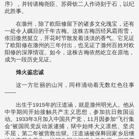
序》，并转请梅尧臣、苏舜钦二人作诗刻于石，以纪
此胜事。
在滁州，除了欧阳修留下的诸多文化瑰宝，还有
一处令人瞩目的千年古梅。这株古梅历经风霜雨雪，
依旧傲然挺立，开花时节散发着淡淡的香气。它见证
了欧阳修在滁州的三年付出，也见证了滁州百姓对欧
阳修的深厚情谊。如今，这株古梅依然屹立在原地，
成为一段历史见证。
烽火鉴忠诚
这一方壮丽的山河，同样涌动着无数红色往事
——
出生于1915年的汪道涵，就是滁州明光人。他从
中学期间开始接触共产主义思想，参加抗日救国运
动。1933年3月加入中国共产党，11月因参加“飞行集
会”被国民党反动派逮捕，狱中始终大义凛然、坚贞
不屈，第二年被营救出狱。汪道涵被保释回家乡后继