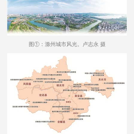
图①：滁州城市风光。卢志永 摄