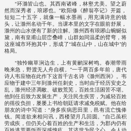
“环滁皆山也。其西南诸峰，林壑尤美。望之蔚
然而深秀者，琅琊也。”欧阳修《醉翁亭记》开篇，
短短二十五字，就像一幅水墨画，用充满诗意的镜
头，让滁州名动千年。当课本里的文字在眼前舒展，
滁州的山水便有了新的注解。滁州西有琅琊山蜿蜒似
黛，南有皇甫山层峦叠嶂，山群如同温柔的臂弯，将
这座城市环抱其中，形成了“城在山中，山在城中”的
格局。
“独怜幽草涧边生，上有黄鹂深树鸣。春潮带雨
晚来急，野渡无人舟自横。”一千两百多年前，唐代
诗人韦应物在此作下这首千古名诗《滁州西涧》。韦
应物于建中三年到滁州任刺史，当时由于经历安史之
乱，滁州经济凋敝、破败荒芜，百姓生活困苦不堪。
他到任后致力发展生产，关注民生疾苦，为减轻百姓
的徭役负担，屡屡上书给朝廷请求减免税赋。他在给
朋友的诗中写道：“身多疾病思田里，邑有流亡愧俸
钱。闻道欲来相问讯，西楼望月几回圆。”自己虽积
劳成疾，但仍关心着百姓的生产和生活，为郡内仍有
百姓逃荒要饭而深感愧疚。其济世为民之心，令人动