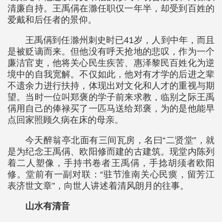
清廉自持。王禹偁在滁任职仅一年半，却受到百姓的
爱戴和后任者的景仰。
王禹偁到任滁州刺史时已41岁，人到中年，而且
是被贬谪而来。但他没有呼天抢地的悲叹，作为一个
廉洁官吏，他将关心民生疾苦、惠泽黎民百姓化为逆
境中的自我宽解。不仅如此，他对有才学的后进之辈
不遗余力进行扶持，体现出对文化和人才的重视与期
望。当时一位叫郑褒的学子前来求教，临别之际王禹
偁用自己的俸禄买了一匹马送给郑褒，为的是他能早
点回家照顾久病在床的母亲。
今天醉翁亭北面有三间瓦房，名曰“二贤堂”，就
是为纪念王禹偁、欧阳修而建的古建筑。现堂内陈列
着二人塑像，手持书卷者王禹偁，手捻胡须者欧阳
修。堂前有一副对联：“驻节淮南关心民瘼，留芳江
表济世文章”，向世人讲述着清风朗月的往事。
山水有清音