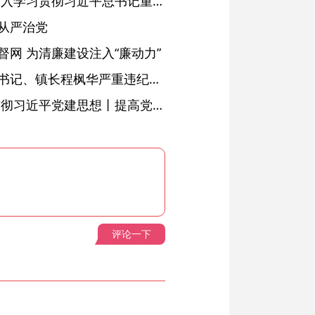
省委常委会会议强调 深入学习贯彻习近平总书记重要讲话精神 以高质量党建引领高质量发展 梁言顺主持并讲话
从严治党
网 为清廉建设注入“廉动力”
绩溪县长安镇原党委副书记、镇长程枫华严重违纪违法被开除党籍和公职
学习进行时·深入学习贯彻习近平党建思想丨提高党的战斗力的法宝
评论一下