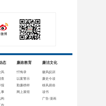
微博
动态
廉政教育
廉洁文化
政风
忏悔录
徽风皖训
调查
以案警示
廉史今读
举报
勤廉榜样
移风易俗
人事
网上展馆
读书
机构
广告·漫画
工作