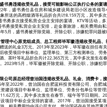
盛书勇违规收受礼品，接受可能影响公正执行公务的宴
2022年，盛书勇任县住房和城乡建设局老旧小区改造领
象所送的高档烟酒等礼品折合共计8.159万元，其中多
年，盛书勇多次接受私营企业主安排的宴请、KTV等活动
，盛书勇接受私营企业主安排，赴金寨旅游，相关费用由
23年5月，盛书勇被开除党籍、开除公职，涉嫌犯罪问题
设管理中心原党组成员、总工程师毕军徽违规收受礼品、
送的礼金3万元。2013年至2023年，毕军徽在担任
后收受项目中标单位、监理单位、第三方检测单位、劳
酒、茶叶等礼品折合共计22.365万元，其中多次发生在
。2023年5月，毕军徽被开除党籍、开除公职，涉嫌犯
限公司原总经理曾治国违规收受礼品、礼金、消费卡，
16年至2022年，曾治国在合肥蓝科投资有限公司、合
投资建设项目中标单位、监理单位、劳务分包单位等管理
1.62万元，其中多次发生在春节、端午等节日期间。202
设项目中标企业安排的宴请。2017年，曾治国接受某
游，相关费用均由该公司支付。曾治国还存在其他严重违纪