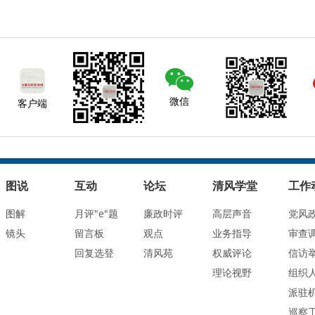
微信
客户端
图说
互动
论坛
清风学堂
工作
图解
月评"e"题
廉政时评
高层声音
党风
镜头
留言板
观点
业务指导
审查
回复选登
清风苑
权威评论
信访
理论视野
组织
派驻
巡察