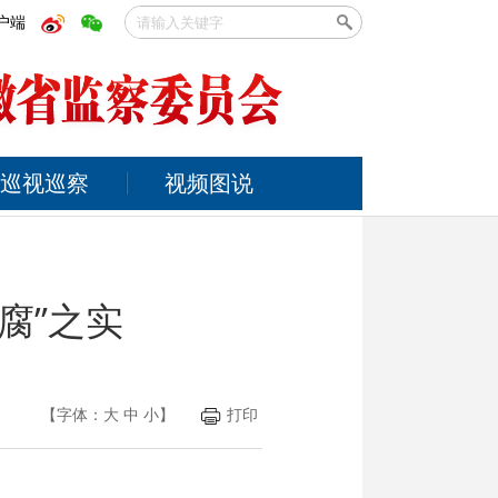
户端
巡视巡察
视频图说
腐”之实
【字体：
大
中
小
】
打印