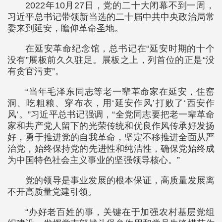
2022年10月27日，党的二十大闭幕不到一周，
习近平总书记带领新当选的二十届中共中央政治局常
委来到延安，瞻仰革命圣地。
在延安革命纪念馆，总书记在“延安时期的十个
没有”展板前久久驻足。展板之上，列首位的正是“没
有贪官污吏”。
“当年毛泽东同志等老一辈革命家在延安，住窑
洞、吃粗粮、穿布衣，用‘延安作风’打败了‘西安作
风’。”习近平总书记强调，“全党同志要把老一辈革命
家和共产党人留下的光荣传统和优良作风传承好发扬
好，勇于推进党的自我革命，坚定不移推进全面从严
治党，始终保持党的先进性和纯洁性，确保党始终成
为中国特色社会主义事业的坚强领导核心。”
党的领导是事业发展的根本保证，高质量发展离
不开高质量党建引领。
“办好老百姓的事，关键在于加强农村基层党组