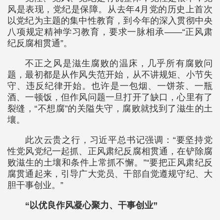
风是表现，党纪是保障。从去年4月党的历史上首次
以党纪为主题的集中性教育，到今年的深入贯彻中央
八项规定精神学习教育，要求一脉相承——“正风肃
纪反腐相贯通”。
不正之风是滋生腐败的温床，几乎所有腐败问
题，最初都是从作风失范开始，从不讲规矩、小节失
守、违反纪律开始。也许是一包烟、一饼茶、一瓶
酒、一顿饭，但作风问题一旦打开了缺口，心里有了
裂缝，“不想腐”的关隘失守，腐败就找到了滋生的土
壤。
此次云贵之行，习近平总书记强调：“要坚持党
性党风党纪一起抓、正风肃纪反腐相贯通，在铲除腐
败滋生的土壤和条件上常抓不懈。”“要把正风肃纪反
腐贯通起来，引导广大党员、干部自觉遵规守纪、大
胆干事创业。”
“以优良作风凝心聚力、干事创业”