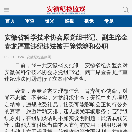
首页
审查
曝光
巡视
视觉
专题
安徽省科学技术协会原党组书记、副主席金
春龙严重违纪违法被开除党籍和公职
05-09 19:24
安徽纪检监察网
日前，经中共安徽省委批准，安徽省纪委监委对
安徽省科学技术协会原党组书记、副主席金春龙严重
违纪违法问题进行了立案审查调查。
经查，金春龙丧失理想信念，背弃初心使命，对
党不忠诚、不老实，对抗组织审查；无视中央八项规
定精神，违规收受礼品，接受可能影响公正执行公务
的宴请、旅游活动安排，违规接受车辆服务；违背组
织原则，在组织谈话时不如实说明问题；廉洁底线失
守，由他人支付应当由本人支付的费用；利用职务便
利为他人在工程承揽、股权收购等方面谋利，并非法