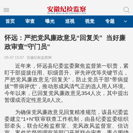
首页
审查
曝光
巡视
视觉
专题
怀远：严把党风廉政意见“回复关” 当好廉
政审查“守门员”
05-07 15:07
安徽纪检监察网
近年来，怀远县纪委监委聚焦监督第一职责，紧
盯干部提拔任用、职级晋升、评先评优等关键节点，
严把党风廉政意见“回复关”，防止党员干部“带病提
拔”“带病评优”，推动形成风清气正的选人用人环境。
今年以来，已回复党风廉政意见354人次，其中提出
暂缓或否定性意见8人次。
为确保党风廉政意见回复精准规范，该县纪委监
委建立“1+N”联审联查工作机制，由县纪委监委组织
部牵头，联合纪检监察室、党风政风监督室、信访
室、案件监督管理室等部门开展联合审查。重点围绕