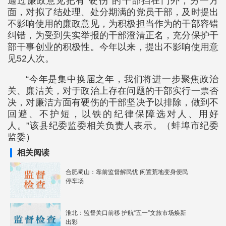
通过廉政意见把有“硬伤”的干部挡在门外；另一方
面，对拟了结处理、处分期满的党员干部，及时提出
不影响使用的廉政意见，为积极担当作为的干部容错
纠错，为受到失实举报的干部澄清正名，充分保护干
部干事创业的积极性。今年以来，提出不影响使用意
见52人次。
“今年是集中换届之年，我们将进一步聚焦政治
关、廉洁关，对于政治上存在问题的干部实行一票否
决，对廉洁方面有硬伤的干部坚决予以排除，做到不
回避、不护短，以铁的纪律保障选对人、用好
人。”该县纪委监委相关负责人表示。（蚌埠市纪委
监委）
相关阅读
合肥蜀山：靠前监督解民忧 闲置荒地变身便民
停车场
淮北：监督关口前移 护航“五一”文旅市场焕新
出彩