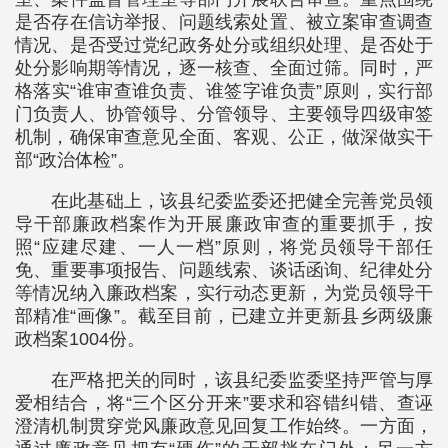
是否存在信访举报、问题线索处置、被立案审查调查
情况、是否受过党纪政务处分或组织处理、是否处于
处分影响期等情况，逐一核查、全面过筛。同时，严
格落实“谁审查谁负责、谁签字谁负责”原则，实行部
门负责人、协管领导、分管领导、主要领导四级审签
机制，确保审查意见全面、客观、公正，做深做实干
部“政治体检”。
在此基础上，该县纪委监委还把健全完善党员领
导干部廉政档案作为开展廉政审查的重要抓手，按
照“应建尽建、一人一档”原则，将党员领导干部任
免、重要事项报告、问题线索、谈话函询、纪律处分
等情况纳入廉政档案，实行动态更新，为党员领导干
部精准“画像”。截至目前，已建立并更新县乡两级廉
政档案1004份。
在严格把关的同时，该县纪委监委坚持严管与厚
爱相结合，将“三个区分开来”要求和容错纠错、查诬
澄清机制贯穿党风廉政意见回复工作始终。一方面，