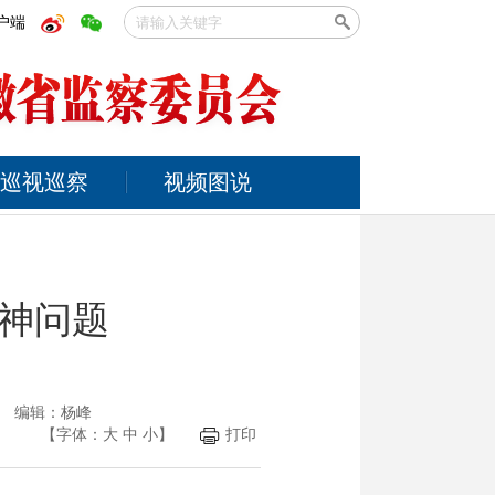
户端
巡视巡察
视频图说
神问题
光 编辑：杨峰
【字体：
大
中
小
】
打印