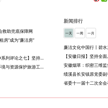
新闻排行
会救助兜底保障网
一天
一周
一月
租房”成为“廉洁房”
廉洁文化中国行丨碧水
【安徽日报】坚持全面
【深入贯彻中央八项规定精神系列评论之七】坚持正风肃纪反腐相贯通
安徽烟草：织密三维监督
黄山市人大常委会城乡建设环境与资源保护旅游工作委员会原主任、原二级巡视员汪跃平接受纪律审查和监察调查
省委十一届十二次全会