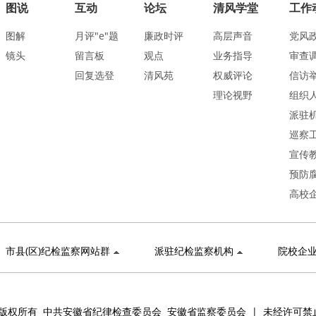
图说
互动
论坛
清风学堂
工作
图解
月评"e"题
廉政时评
高层声音
党风
镜头
留言板
观点
业务指导
审查
回复选登
清风苑
权威评论
信访
理论视野
组织
派驻
巡察
宣传
预防
高校
市县(区)纪检监察网站群
派驻纪检监察机构
院校企
版权所有 中共安徽省纪律检查委员会 安徽省监察委员会 | 未经许可禁