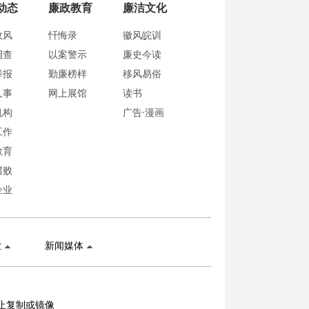
动态
廉政教育
廉洁文化
政风
忏悔录
徽风皖训
调查
以案警示
廉史今读
举报
勤廉榜样
移风易俗
人事
网上展馆
读书
机构
广告·漫画
工作
教育
腐败
企业
业
新闻媒体
止复制或镜像