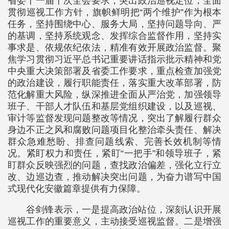
省委十一届十次全会要求，突出政治巡视定位，全面
贯彻巡视工作方针，旗帜鲜明把“两个维护”作为根本
任务，坚持围绕中心、服务大局，坚持问题导向、严
的基调，坚持系统观念、发挥综合监督作用，坚持实
事求是、依规依纪依法，精准有效开展政治监督。聚
焦学习贯彻习近平总书记重要讲话指示批示精神和党
中央重大决策部署及省委工作要求，重点检查加强党
的政治建设，履行职能责任，落实重大改革部署，防
范化解重大风险，纵深推进全面从严治党，加强领导
班子、干部人才队伍和基层党组织建设，以及巡视、
审计等监督发现问题整改等情况，突出了解履行群众
身边不正之风和腐败问题项目化整治牵头责任、解决
群众急难愁盼、排查问题线索、完善长效机制等情
况。紧盯权力和责任，紧盯“一把手”和领导班子，紧
盯群众反映强烈的问题，查找政治偏差，强化立行立
改、边巡边查，推动解决突出问题，为奋力谱写中国
式现代化安徽篇章提供有力保障。
谷剑锋表示，一是提高政治站位，深刻认识开展
巡视工作的重要意义，主动接受巡视监督。二是增强