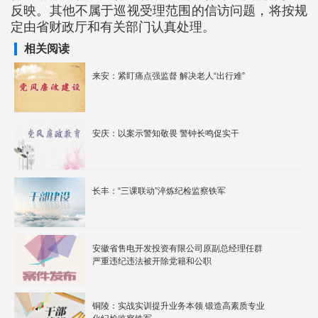
反映。其他不属于巡视受理范围的信访问题，将按规
定由省财政厅和有关部门认真处理。
相关阅读
来安：紧盯痛点强监督 解决老人“出行难”
安庆：以案示警知敬畏 警钟长鸣促实干
长丰：“三课联动”淬炼纪检监察铁军
安徽省售电开发投资有限公司原副总经理任群
严重违纪违法被开除党籍和公职
铜陵：实战实训提升业务本领 锻造高素质专业