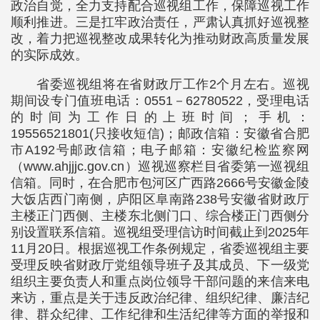
政治自觉，全力支持配合巡视组工作，保障巡视工作
顺利推进。三是扛牢政治责任，严肃认真抓好巡视整
改，着力把巡视整改成果转化为推动财政高质量发展
的实际成效。
省委巡视组将在省财政厅工作2个月左右。巡视
期间设专门值班电话：0551－62780522，受理电话
的时间为工作日的上班时间；手机：
19556521801(只接收短信)；邮政信箱：安徽省合肥
市A192号邮政信箱；电子邮箱：安徽纪检监察网
（www.ahjjjc.gov.cn）巡视巡察栏目省委第一巡视组
信箱。同时，在合肥市包河区广西路2666号安徽金陵
大饭店西门南侧，庐阳区阜南路238号安徽省财政厅
主楼正门西侧、主楼东北侧门口、综合楼正门西侧分
别设置联系信箱。巡视组受理信访时间截止到2025年
11月20日。根据巡视工作条例规定，省委巡视组主要
受理反映省财政厅党组领导班子及其成员、下一级党
组织主要负责人和重点岗位领导干部问题的来信来电
来访，重点是关于违反政治纪律、组织纪律、廉洁纪
律、群众纪律、工作纪律和生活纪律等方面的举报和