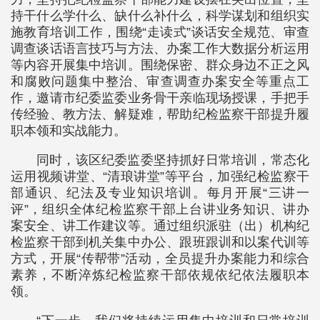
持干什么学什么、缺什么补什么，科学谋划和组织实
施教育培训工作，围绕“走读式”谈话安全规范、审查
调查谈话语言技巧与方法、办案工作大数据分析运用
等内容开展集中培训。围绕保密、群众身边不正之风
和腐败问题集中整治、审查调查办案安全等重点工
作，邀请市纪委监委业务骨干亲临现场授课，手把手
传经验、教方法、解疑难，帮助纪检监察干部提升履
职本领和实战能力。
同时，该区纪委监委坚持抓好日常培训，常态化
运用视频讲堂、“清琅讲堂”等平台，加强纪检监察干
部通识、纪法及专业知识培训。每月开展“三讲一
评”，组织全体纪检监察干部上台讲业务知识、讲办
案安全、讲工作建议等。通过组织派驻（出）机构纪
检监察干部到机关集中办公、跟班跟训和以案代训等
方式，开展“传帮带”活动，全员提升办案能力和综合
素养，不断淬炼纪检监察干部依规依纪依法履职本
领。