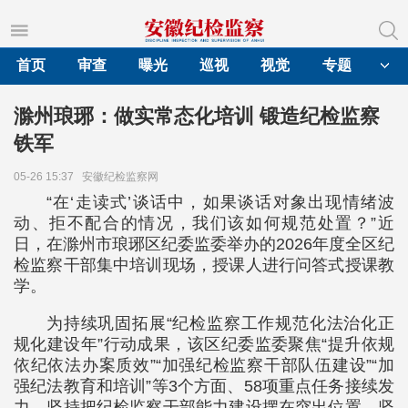
首页
审查
曝光
巡视
视觉
专题
滁州琅琊：做实常态化培训 锻造纪检监察
铁军
05-26 15:37
安徽纪检监察网
“在‘走读式’谈话中，如果谈话对象出现情绪波
动、拒不配合的情况，我们该如何规范处置？”近
日，在滁州市琅琊区纪委监委举办的2026年度全区纪
检监察干部集中培训现场，授课人进行问答式授课教
学。
为持续巩固拓展“纪检监察工作规范化法治化正
规化建设年”行动成果，该区纪委监委聚焦“提升依规
依纪依法办案质效”“加强纪检监察干部队伍建设”“加
强纪法教育和培训”等3个方面、58项重点任务接续发
力，坚持把纪检监察干部能力建设摆在突出位置，坚