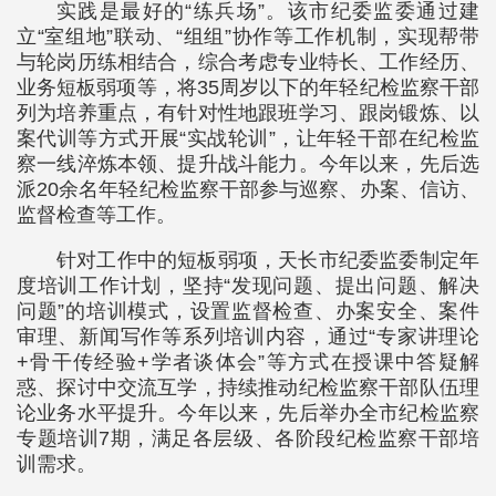
实践是最好的“练兵场”。该市纪委监委通过建
立“室组地”联动、“组组”协作等工作机制，实现帮带
与轮岗历练相结合，综合考虑专业特长、工作经历、
业务短板弱项等，将35周岁以下的年轻纪检监察干部
列为培养重点，有针对性地跟班学习、跟岗锻炼、以
案代训等方式开展“实战轮训”，让年轻干部在纪检监
察一线淬炼本领、提升战斗能力。今年以来，先后选
派20余名年轻纪检监察干部参与巡察、办案、信访、
监督检查等工作。
针对工作中的短板弱项，天长市纪委监委制定年
度培训工作计划，坚持“发现问题、提出问题、解决
问题”的培训模式，设置监督检查、办案安全、案件
审理、新闻写作等系列培训内容，通过“专家讲理论
+骨干传经验+学者谈体会”等方式在授课中答疑解
惑、探讨中交流互学，持续推动纪检监察干部队伍理
论业务水平提升。今年以来，先后举办全市纪检监察
专题培训7期，满足各层级、各阶段纪检监察干部培
训需求。