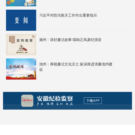
习近平对防汛救灾工作作出重要指示
滁州：讲好廉洁故事 唱响正风肃纪强音
池州：厚植廉洁文化沃土 纵深推进清廉池州建
设