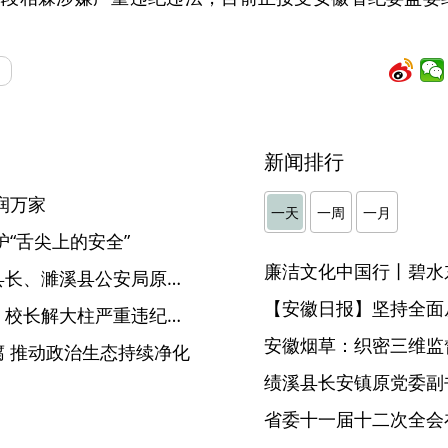
新闻排行
润万家
一天
一周
一月
“舌尖上的安全”
廉洁文化中国行丨碧水
淮北市濉溪县人民政府原副县长、濉溪县公安局原党委书记、局长钱程接受纪律审查和监察调查
【安徽日报】坚持全面
蚌埠第六中学原党总支书记、校长解大柱严重违纪违法被开除党籍、开除公职
安徽烟草：织密三维监督
 推动政治生态持续净化
省委十一届十二次全会