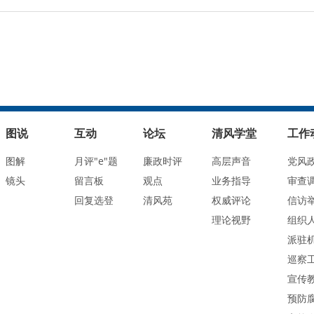
图说
互动
论坛
清风学堂
工作
图解
月评"e"题
廉政时评
高层声音
党风
镜头
留言板
观点
业务指导
审查
回复选登
清风苑
权威评论
信访
理论视野
组织
派驻
巡察
宣传
预防