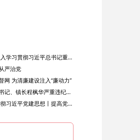
省委常委会会议强调 深入学习贯彻习近平总书记重要讲话精神 以高质量党建引领高质量发展 梁言顺主持并讲话
从严治党
网 为清廉建设注入“廉动力”
绩溪县长安镇原党委副书记、镇长程枫华严重违纪违法被开除党籍和公职
学习进行时·深入学习贯彻习近平党建思想丨提高党的战斗力的法宝