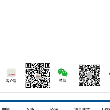
微信
客户端
图说
互动
论坛
清风学堂
工作