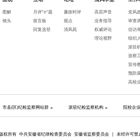
图解
月评"e"题
廉政时评
高层声音
党风
镜头
留言板
观点
业务指导
审查
回复选登
清风苑
权威评论
信访
理论视野
组织
派驻
巡察
宣传
预防
高校
市县(区)纪检监察网站群
派驻纪检监察机构
院校企
版权所有 中共安徽省纪律检查委员会 安徽省监察委员会 | 未经许可禁