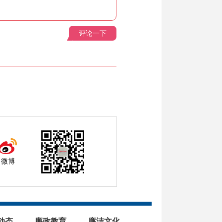
评论一下
微博
动态
廉政教育
廉洁文化