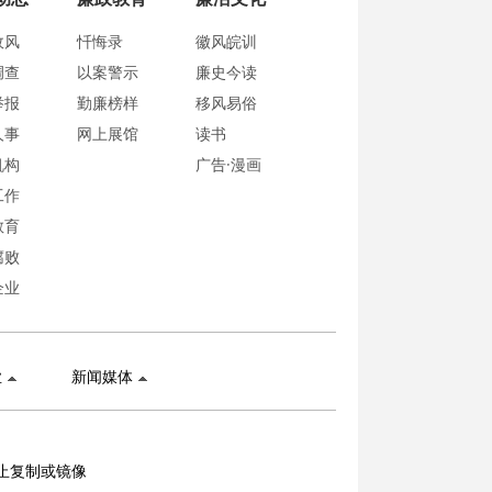
政风
忏悔录
徽风皖训
调查
以案警示
廉史今读
举报
勤廉榜样
移风易俗
人事
网上展馆
读书
机构
广告·漫画
工作
教育
腐败
企业
业
新闻媒体
止复制或镜像