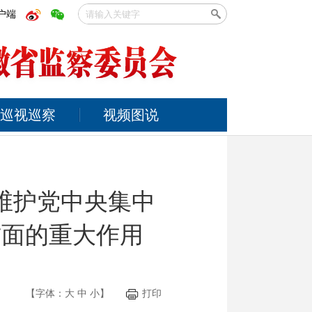
户端
巡视巡察
视频图说
维护党中央集中
方面的重大作用
【字体：
大
中
小
】
打印