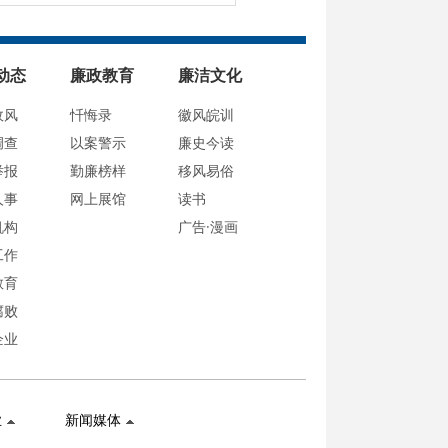
动态
廉政教育
廉洁文化
政风
忏悔录
徽风皖训
调查
以案警示
廉史今读
举报
勤廉榜样
移风易俗
人事
网上展馆
读书
机构
广告·漫画
工作
教育
腐败
企业
业
新闻媒体