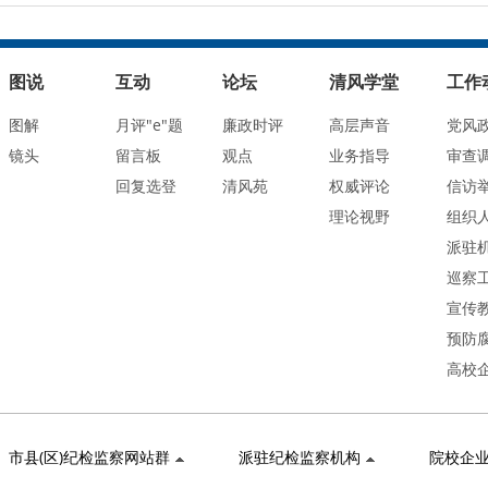
图说
互动
论坛
清风学堂
工作
图解
月评"e"题
廉政时评
高层声音
党风
镜头
留言板
观点
业务指导
审查
回复选登
清风苑
权威评论
信访
理论视野
组织
派驻
巡察
宣传
预防
高校
市县(区)纪检监察网站群
派驻纪检监察机构
院校企