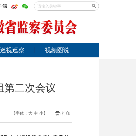
户端
巡视巡察
视频图说
组第二次会议
【字体：
大
中
小
】
打印