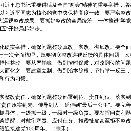
习近平总书记重要讲话及全国“两会”精神的重要举措，增强
终与以习近平同志为核心的党中央保持高度一致。要严实整改
扩大巡视整改成果。要抓好整改的全局统筹，一体推进“学党
四五”开好局起好步。
化硬实举措，确保问题整改真改、实改、彻底改。要全面
，再进行一次全面梳理，既要彻底整改巡视反馈的具体问题，
择性整改。要从严销账、做到按时保质，对改到位的问题
大而化之。要建章立制、做到治本除根，坚持举一反三，
和行为习惯。
实整改责任，确保问题整改部署到位、责任到位、落实到
整改责任压实到岗、传导到人、延伸到“最后一公里”。要
抓具体，一级抓一级，一级对一级负责。要发挥问责利器
谈提醒，对敷衍塞责、应付任务、推诿扯皮甚至拒不整改
绩迎接建党100周年。（宗禾）