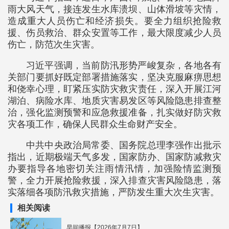
雨大风天气，接连发生水库溃坝、山体滑坡等灾情，
造成重大人员伤亡和经济损失。要全力组织抢险救
援、伤员救治、群众安置等工作，最大限度减少人员
伤亡，防范次生灾害。
习近平强调，当前防汛形势严峻复杂，各地各有
关部门要抓好既定部署措施落实，坚决克服麻痹思想
和侥幸心理，盯紧压实防灾救灾责任，深入开展江河
湖泊、病险水库、地质灾害易发区等风险隐患排查整
治，强化监测预警和应急救援准备，扎实做好防灾救
灾各项工作，确保人民群众生命财产安全。
中共中央政治局常委、国务院总理李强作出批示
指出，近期极端天气多发，国家防办、国家防减救灾
办要指导各地密切关注雨情汛情，加强险情监测预
警，全力开展抢险救援，深入排查灾害风险隐患，落
实落细各项防汛救灾措施，严防发生重大次生灾害。
相关阅读
早间播报【2026年7月7日】