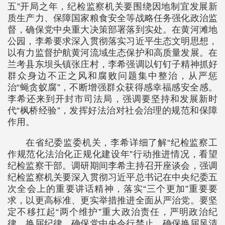
五”开局之年，纪检监察机关要围绕因地制宜发展新
质生产力、保障国家粮食安全等战略任务强化政治监
督，确保党中央重大决策部署落到实处。在黄河滩地
公园，李希要求深入贯彻落实习近平生态文明思想，
以有力监督护航黄河流域生态保护和高质量发展。在
兰考县东坝头镇张庄村，李希强调以钉钉子精神抓好
群众身边不正之风和腐败问题集中整治，从严惩
治“蝇贪蚁腐”，不断增强群众获得感幸福感安全感。
李希还来到开封市司法局，强调要坚持和发展新时
代“枫桥经验”，发挥好法治对社会治理的规范和保障
作用。
在省纪委监委机关，李希详细了解“纪检监察工
作规范化法治化正规化建设年”行动推进情况，看望
纪检监察干部。调研期间李希主持召开座谈会，强调
纪检监察机关要深入贯彻习近平总书记在中央纪委五
次全会上的重要讲话精神，落实“三个更加”重要要
求，以更高标准、更实举措推进全面从严治党。要坚
定不移扛起“两个维护”重大政治责任，严明政治纪
律、换届纪律，确保党中央令行禁止，确保换届风清