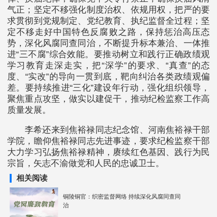
气正；坚定不移强化制度治权、依规用权，把严的要
求贯彻到党规制定、党纪教育、执纪监督全过程；坚
定不移走好中国特色反腐败之路，保持惩治高压态
势，深化风腐同查同治，不断提升标本兼治、一体推
进“三不腐”综合效能。要推动树立和践行正确政绩观
学习教育走深走实，把“深学”的要求、“真查”的态
度、“实改”的导向一贯到底，靶向纠治各类政绩观偏
差。要持续推进“三化”建设年行动，强化组织领导，
聚焦重点攻坚，做实以建促干，推动纪检监察工作高
质量发展。
李希还来到焦裕禄同志纪念馆、河南焦裕禄干部
学院，瞻仰焦裕禄同志先进事迹，要求纪检监察干部
大力学习弘扬焦裕禄精神，赓续红色基因、践行为民
宗旨，矢志不渝做党和人民的忠诚卫士。
相关阅读
铜陵铜官：织密监督网络 持续深化风腐同查同
治