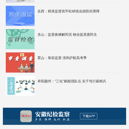
岳西：精准监督筑牢松材线虫病防控屏障
含山：监督换梯解民忧 物业提质惠民生
霍山：靠前监督 清风护航高考季
阜阳颍州：“三化”赋能强队伍 实干笃行砺精兵