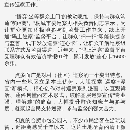
宣传巡察工作。
“摒弃‘坐等群众上门’的被动思维，保持与群众沟
通‘零距离’。”桐城市委巡察办相关负责同志表示，为
让群众更加积极地参与到监督工作中来，线上开
通“码上巡察”监督平台，让群众“扫一扫”即能快捷参
与监督；线下发放巡察“连心卡”，让群众了解巡察组
联系方式及监督渠道。近年来，“码上巡察”监督平台
受理群众有效信访举报91件，累计发放“连心卡”5600
余张。
点多面广是对村（社区）巡察的一个突出特点。
省内一些地区立足本土优势，大胆探索“巡察+漫
画”新模式，精心创作对村巡察系列漫画，以直观鲜
活、通俗易懂的艺术形式，破解基层巡察宣传“专业
强、理解难”的痛点，大幅提升群众知晓率与参与
度，凝聚起全民支持巡察、参与监督的强大合力。
初夏的合肥市包公园内，不少市民游客在游玩观
赏，近距离感受千年以来，这片土地孕育的清正廉