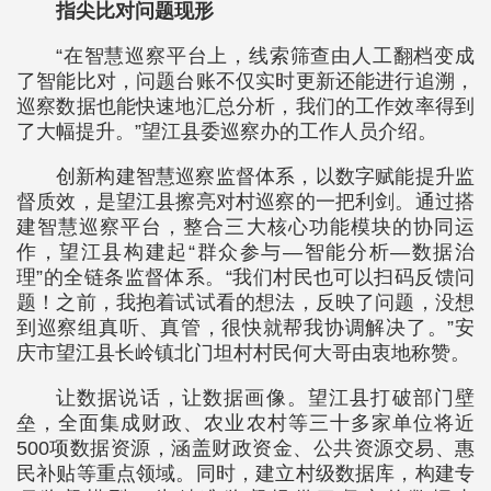
指尖比对问题现形
“在智慧巡察平台上，线索筛查由人工翻档变成
了智能比对，问题台账不仅实时更新还能进行追溯，
巡察数据也能快速地汇总分析，我们的工作效率得到
了大幅提升。”望江县委巡察办的工作人员介绍。
创新构建智慧巡察监督体系，以数字赋能提升监
督质效，是望江县擦亮对村巡察的一把利剑。通过搭
建智慧巡察平台，整合三大核心功能模块的协同运
作，望江县构建起“群众参与—智能分析—数据治
理”的全链条监督体系。“我们村民也可以扫码反馈问
题！之前，我抱着试试看的想法，反映了问题，没想
到巡察组真听、真管，很快就帮我协调解决了。”安
庆市望江县长岭镇北门坦村村民何大哥由衷地称赞。
让数据说话，让数据画像。望江县打破部门壁
垒，全面集成财政、农业农村等三十多家单位将近
500项数据资源，涵盖财政资金、公共资源交易、惠
民补贴等重点领域。同时，建立村级数据库，构建专