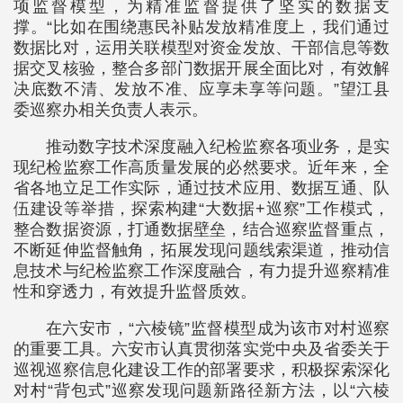
项监督模型，为精准监督提供了坚实的数据支
撑。“比如在围绕惠民补贴发放精准度上，我们通过
数据比对，运用关联模型对资金发放、干部信息等数
据交叉核验，整合多部门数据开展全面比对，有效解
决底数不清、发放不准、应享未享等问题。”望江县
委巡察办相关负责人表示。
推动数字技术深度融入纪检监察各项业务，是实
现纪检监察工作高质量发展的必然要求。近年来，全
省各地立足工作实际，通过技术应用、数据互通、队
伍建设等举措，探索构建“大数据+巡察”工作模式，
整合数据资源，打通数据壁垒，结合巡察监督重点，
不断延伸监督触角，拓展发现问题线索渠道，推动信
息技术与纪检监察工作深度融合，有力提升巡察精准
性和穿透力，有效提升监督质效。
在六安市，“六棱镜”监督模型成为该市对村巡察
的重要工具。六安市认真贯彻落实党中央及省委关于
巡视巡察信息化建设工作的部署要求，积极探索深化
对村“背包式”巡察发现问题新路径新方法，以“六棱