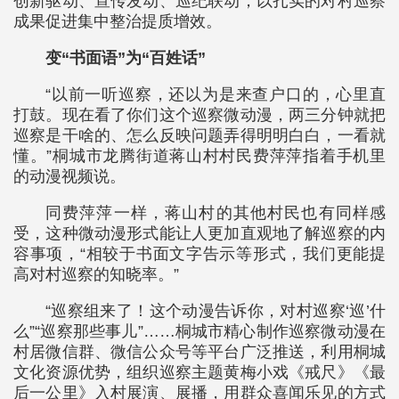
创新驱动、宣传发动、巡纪联动，以扎实的对村巡察
成果促进集中整治提质增效。
变“书面语”为“百姓话”
“以前一听巡察，还以为是来查户口的，心里直
打鼓。现在看了你们这个巡察微动漫，两三分钟就把
巡察是干啥的、怎么反映问题弄得明明白白，一看就
懂。”桐城市龙腾街道蒋山村村民费萍萍指着手机里
的动漫视频说。
同费萍萍一样，蒋山村的其他村民也有同样感
受，这种微动漫形式能让人更加直观地了解巡察的内
容事项，“相较于书面文字告示等形式，我们更能提
高对村巡察的知晓率。”
“巡察组来了！这个动漫告诉你，对村巡察‘巡’什
么”“巡察那些事儿”……桐城市精心制作巡察微动漫在
村居微信群、微信公众号等平台广泛推送，利用桐城
文化资源优势，组织巡察主题黄梅小戏《戒尺》《最
后一公里》入村展演、展播，用群众喜闻乐见的方式