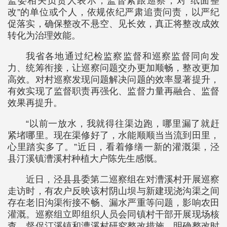
监委相关负责人表示，监督紧跟巡察，对“纸面整
改”的单位或个人，依规依纪严肃追责问责，以严纪
促落实，确保整改不悬空、见长效，真正将整改成效
转化为治理效能。
我省各地通过纪检监察监督和巡察监督同向发
力、统筹衔接，让巡察问题交办更加顺畅，整改更加
高效。对村巡察发现问题解决问题的效率显著提升，
有效实现了监督职责再强化、监督力量再融合、监督
效果再提升。
“以前一放水，我就得往渠边跑，哪里漏了就赶
紧堵哪里。现在渠修好了，水能顺顺当当流到田里，
心里踏实多了。”近日，看着修缮一新的灌溉渠，泾
县汀溪镇漕溪村种植大户陈先生感慨。
近日，泾县县委第二巡察组在对漕溪村开展巡察
走访时，有农户反映该村阴山坝与新建现浇沟渠之间
存在老旧沟渠衔接不畅、漏水严重等问题，影响农田
灌溉。巡察组立即组织人员会同镇村干部开展现场核
查，督促汀溪镇和漕溪村研究整改措施、明确整改时