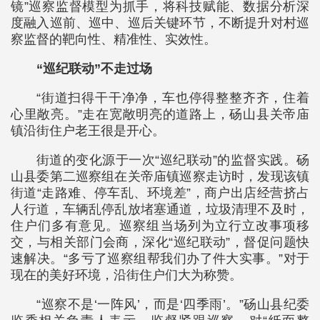
镜”巡察监督模型为抓手，将科技赋能、数据分析深
度融入巡前、巡中、巡后关键环节，不断提升对村巡
察监督的靶向性、精准性、实效性。
“巡纪联动”不走过场
“街道扫得干干净净，车也停得整整齐齐，住着
心里敞亮。”走在宽敞明亮的道路上，砀山县关帝庙
镇沿街住户老王很是开心。
街道的变化源于一次“巡纪联动”的监督实践。砀
山县委第二巡察组在关帝庙镇巡察走访时，发现该镇
街道“走路难、停车乱、环境差”，商户出店经营挤占
人行道，车辆乱停乱放堵塞通道，垃圾清理不及时，
住户们多有意见。巡察组当场列为立行立改事项移
交，与相关部门会商，深化“巡纪联动”，督促问题快
速解决。“多亏了巡察组帮我们办了件大实事。”对于
现在的美好环境，沿街住户们大为称赞。
“巡察不是‘一阵风’，而是‘四季雨’。”砀山县纪委