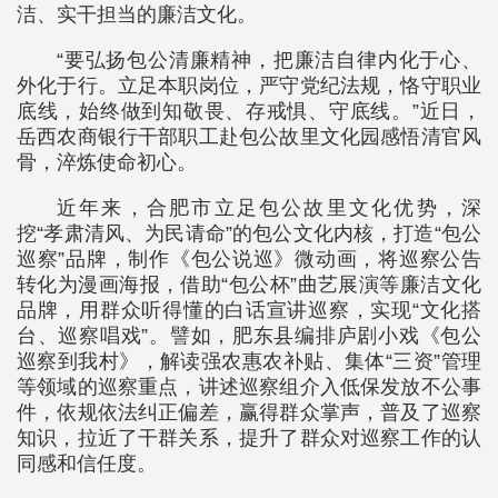
洁、实干担当的廉洁文化。
“要弘扬包公清廉精神，把廉洁自律内化于心、
外化于行。立足本职岗位，严守党纪法规，恪守职业
底线，始终做到知敬畏、存戒惧、守底线。”近日，
岳西农商银行干部职工赴包公故里文化园感悟清官风
骨，淬炼使命初心。
近年来，合肥市立足包公故里文化优势，深
挖“孝肃清风、为民请命”的包公文化内核，打造“包公
巡察”品牌，制作《包公说巡》微动画，将巡察公告
转化为漫画海报，借助“包公杯”曲艺展演等廉洁文化
品牌，用群众听得懂的白话宣讲巡察，实现“文化搭
台、巡察唱戏”。譬如，肥东县编排庐剧小戏《包公
巡察到我村》，解读强农惠农补贴、集体“三资”管理
等领域的巡察重点，讲述巡察组介入低保发放不公事
件，依规依法纠正偏差，赢得群众掌声，普及了巡察
知识，拉近了干群关系，提升了群众对巡察工作的认
同感和信任度。