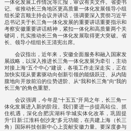
一体化发展工作情况等汇报，审议有关文件。省委书
记、省推动长三角地区更高质量一体化发展领导小组
组长梁言顺主持会议并讲话，强调要深入贯彻习近平
总书记关于长三角一体化发展的重要讲话重要指示和
考察安徽重要讲话精神，紧扣一体化和高质量两个关
键词，扎实推动长三角一体化发展取得更大突破。省
长、领导小组组长王清宪出席。
会议指出，近年来，安徽全面服务和融入国家发
展战略，以深入推进长三角一体化发展为牵引，主动
对接上海“五个中心”建设，各项工作走深走实，正在
加快实现从要素驱动向创新引领的能级跃迁、从内陆
腹地向开放前沿的位势进阶、从“我和长三角”向“我的
长三角”的角色重塑。
会议强调，今年是“十五五”开局之年，长三角一
体化发展进入新的阶段。我们要进一步提高站位、抓
住机遇，深化合肥滨湖科学城实体化改革，巩固提
升“日新:江淮科创沙龙”多元功能，在共建上海（长三
角）国际科技创新中心上贡献安徽力量。要深度参与