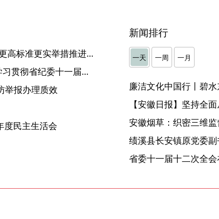
新闻排行
黄山：凝心聚力 担当作为 以更高标准更实举措推进全面从严治党
一天
一周
一月
【纪委书记（纪检组长）谈学习贯彻省纪委十一届六次全会精神】蚌埠：以更加有力有效政治监督保障“十五五”顺利开局起步
廉洁文化中国行丨碧水
访举报办理质效
【安徽日报】坚持全面
安徽烟草：织密三维监督
5年度民主生活会
省委十一届十二次全会