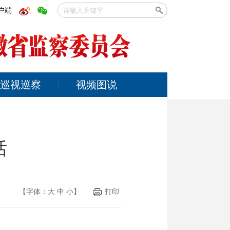
户端
巡视巡察
视频图说
话
【字体：
大
中
小
】
打印