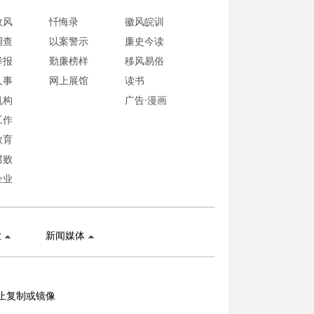
政风
忏悔录
徽风皖训
调查
以案警示
廉史今读
举报
勤廉榜样
移风易俗
人事
网上展馆
读书
机构
广告·漫画
工作
教育
腐败
企业
业
新闻媒体
止复制或镜像